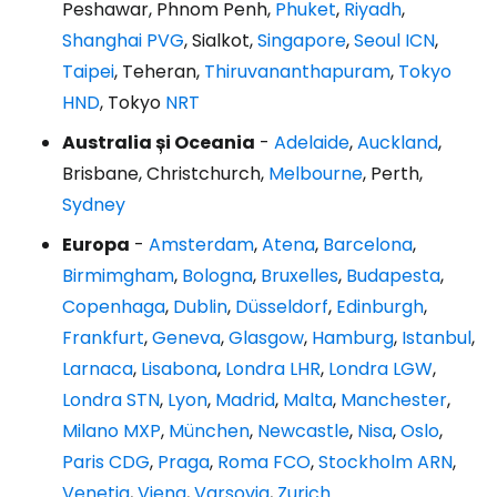
Peshawar, Phnom Penh,
Phuket
,
Riyadh
,
Shanghai PVG
, Sialkot,
Singapore
,
Seoul ICN
,
Taipei
, Teheran,
Thiruvananthapuram
,
Tokyo
HND
, Tokyo
NRT
Australia și Oceania
-
Adelaide
,
Auckland
,
Brisbane, Christchurch,
Melbourne
, Perth,
Sydney
Europa
-
Amsterdam
,
Atena
,
Barcelona
,
Birmimgham
,
Bologna
,
Bruxelles
,
Budapesta
,
Copenhaga
,
Dublin
,
Düsseldorf
,
Edinburgh
,
Frankfurt
,
Geneva
,
Glasgow
,
Hamburg
,
Istanbul
,
Larnaca
,
Lisabona
,
Londra LHR
,
Londra LGW
,
Londra STN
,
Lyon
,
Madrid
,
Malta
,
Manchester
,
Milano MXP
,
München
,
Newcastle
,
Nisa
,
Oslo
,
Paris CDG
,
Praga
,
Roma FCO
,
Stockholm ARN
,
Veneția
,
Viena
,
Varșovia
,
Zurich