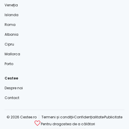
Veneția
Islanda
Roma
Albania
Cipru
Mallorca
Porto
Cestee
Despre noi
Contact
© 2026 Cestee.ro
Termeni și condiții
Confidențialitate
Publicitate
Pentru dragostea de a călători
cestee.com