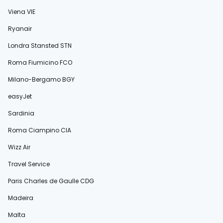
Viena VIE
Ryanair
Londra Stansted STN
Roma Fiumicino FCO
Milano-Bergamo BGY
easyJet
Sardinia
Roma Ciampino CIA
Wizz Air
Travel Service
Paris Charles de Gaulle CDG
Madeira
Malta