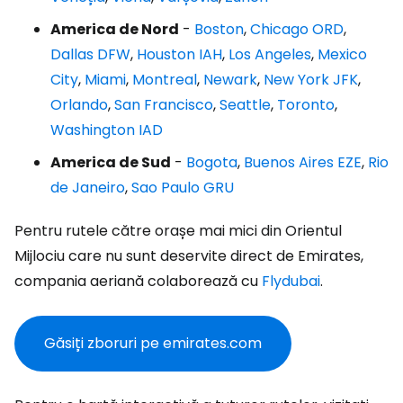
America de Nord
-
Boston
,
Chicago ORD
,
Dallas DFW
,
Houston IAH
,
Los Angeles
,
Mexico
City
,
Miami
,
Montreal
,
Newark
,
New York JFK
,
Orlando
,
San Francisco
,
Seattle
,
Toronto
,
Washington IAD
America de Sud
-
Bogota
,
Buenos Aires EZE
,
Rio
de Janeiro
,
Sao Paulo GRU
Pentru rutele către orașe mai mici din Orientul
Mijlociu care nu sunt deservite direct de Emirates,
compania aeriană colaborează cu
Flydubai
.
Găsiți zboruri pe emirates.com