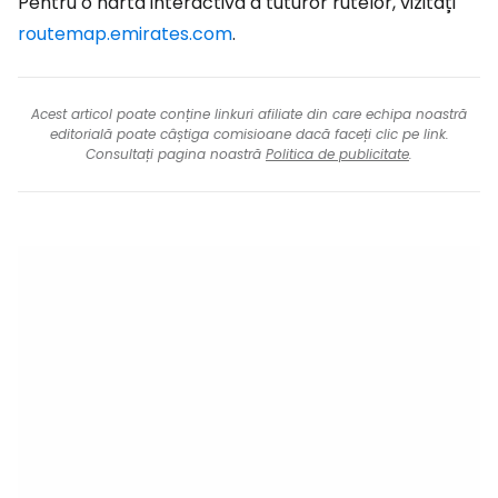
Pentru o hartă interactivă a tuturor rutelor, vizitați
routemap.emirates.com
.
Acest articol poate conține linkuri afiliate din care echipa noastră
editorială poate câștiga comisioane dacă faceți clic pe link.
Consultați pagina noastră
Politica de publicitate
.