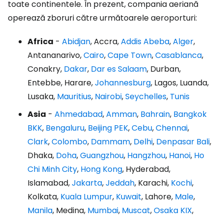
toate continentele. În prezent, compania aeriană
operează zboruri către următoarele aeroporturi:
Africa
-
Abidjan
, Accra,
Addis Abeba
,
Alger
,
Antananarivo,
Cairo
,
Cape Town
,
Casablanca
,
Conakry,
Dakar
,
Dar es Salaam
, Durban,
Entebbe, Harare,
Johannesburg
, Lagos, Luanda,
Lusaka,
Mauritius
,
Nairobi
,
Seychelles
,
Tunis
Asia
-
Ahmedabad
,
Amman
,
Bahrain
,
Bangkok
BKK
,
Bengaluru
,
Beijing PEK
,
Cebu
,
Chennai
,
Clark
,
Colombo
,
Dammam
,
Delhi
,
Denpasar Bali
,
Dhaka,
Doha
,
Guangzhou
,
Hangzhou
,
Hanoi
,
Ho
Chi Minh City
,
Hong Kong
, Hyderabad,
Islamabad,
Jakarta
,
Jeddah
, Karachi,
Kochi
,
Kolkata,
Kuala Lumpur
,
Kuwait
, Lahore,
Male
,
Manila
, Medina,
Mumbai
,
Muscat
,
Osaka KIX
,