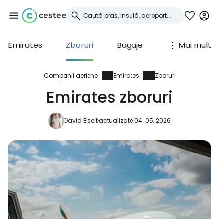
Emirates
Zboruri
Bagaje
Mai mult
Conectați-vă la
Cestee
Companii aeriene
Emirates
Zboruri
Emirates zboruri
... comunitatea mondială a călătorilor
David Eiselt
actualizate 04. 05. 2026
Continuați cu Google
Continuați cu Facebook
Continuați cu e-mailul