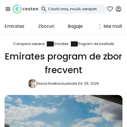
Emirates
Zboruri
Bagaje
Mai mult
Conectați-vă la
Cestee
Companii aeriene
Emirates
Program de loialitate
Emirates program de zbor
... comunitatea mondială a călătorilor
frecvent
Continuați cu Google
David Eiselt
actualizate 04. 05. 2026
Continuați cu Facebook
Continuați cu e-mailul