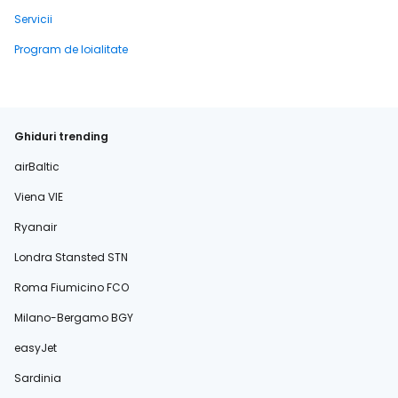
Servicii
Program de loialitate
Ghiduri trending
airBaltic
Viena VIE
Ryanair
Londra Stansted STN
Roma Fiumicino FCO
Milano-Bergamo BGY
easyJet
Sardinia