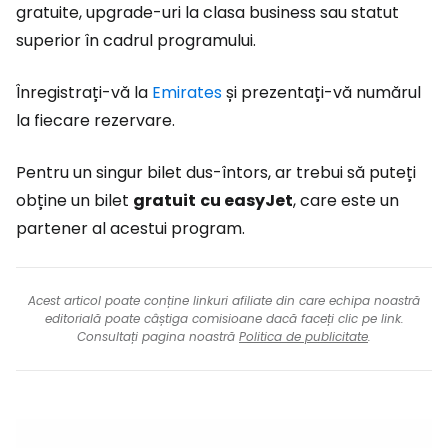
gratuite, upgrade-uri la clasa business sau statut
superior în cadrul programului.
Înregistrați-vă la
Emirates
și prezentați-vă numărul
la fiecare rezervare.
Pentru un singur bilet dus-întors, ar trebui să puteți
obține un bilet
gratuit
cu easyJet
, care este un
partener al acestui program.
Acest articol poate conține linkuri afiliate din care echipa noastră
editorială poate câștiga comisioane dacă faceți clic pe link.
Consultați pagina noastră
Politica de publicitate
.