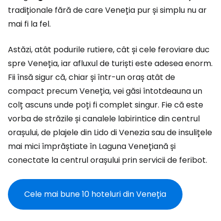
tradiționale fără de care Veneția pur și simplu nu ar
mai fi la fel.
Astăzi, atât podurile rutiere, cât și cele feroviare duc
spre Veneția, iar afluxul de turiști este adesea enorm.
Fii însă sigur că, chiar și într-un oraș atât de
compact precum Veneția, vei găsi întotdeauna un
colț ascuns unde poți fi complet singur. Fie că este
vorba de străzile și canalele labirintice din centrul
orașului, de plajele din Lido di Venezia sau de insulițele
mai mici împrăștiate în Laguna Venețiană și
conectate la centrul orașului prin servicii de feribot.
Cele mai bune 10 hoteluri din Veneția