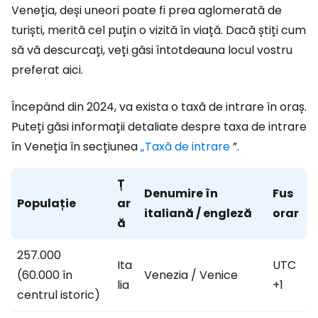
Veneția, deși uneori poate fi prea aglomerată de
turiști, merită cel puțin o vizită în viață. Dacă știți cum
să vă descurcați, veți găsi întotdeauna locul vostru
preferat aici.
Începând din 2024, va exista o taxă de intrare în oraș.
Puteți găsi informații detaliate despre taxa de intrare
în Veneția în secțiunea
„Taxă de intrare
”.
Ț
Denumire în
Fus
Populație
ar
italiană / engleză
orar
ă
257.000
Ita
UTC
(60.000 în
Venezia / Venice
lia
+1
centrul istoric)