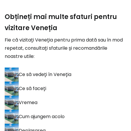
Obțineți mai multe sfaturi pentru
vizitare Veneția
Fie că vizitați Veneția pentru prima dată sau în mod
repetat, consultați sfaturile și recomandările
noastre utile:
Ce să vedeți în Veneția
Ce să faceți
Vremea
Cum ajungem acolo
Deplasarea