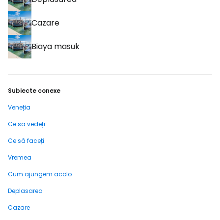
Cazare
Biaya masuk
Subiecte conexe
Veneția
Ce să vedeți
Ce să faceți
Vremea
Cum ajungem acolo
Deplasarea
Cazare