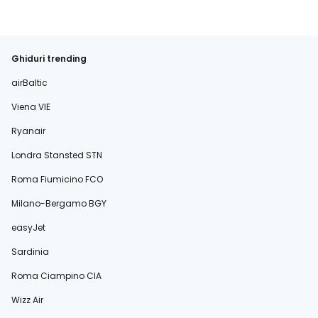
Ghiduri trending
airBaltic
Viena VIE
Ryanair
Londra Stansted STN
Roma Fiumicino FCO
Milano-Bergamo BGY
easyJet
Sardinia
Roma Ciampino CIA
Wizz Air