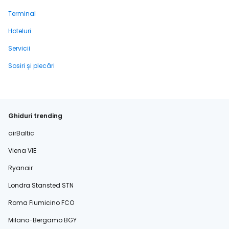
Terminal
Hoteluri
Servicii
Sosiri și plecări
Ghiduri trending
airBaltic
Viena VIE
Ryanair
Londra Stansted STN
Roma Fiumicino FCO
Milano-Bergamo BGY