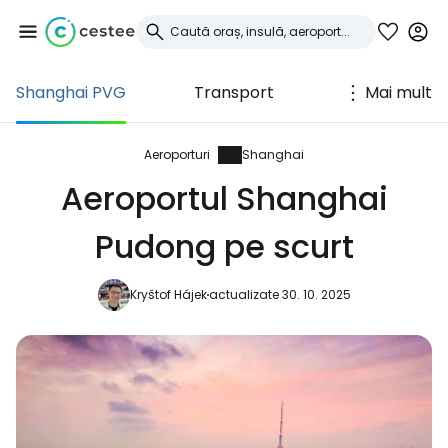
Shanghai PVG
Transport
Mai mult
Conectați-vă la
Cestee
Aeroporturi
Shanghai
Aeroportul Shanghai
... comunitatea mondială a călătorilor
Pudong pe scurt
Continuați cu Google
Kryštof Hájek
actualizate 30. 10. 2025
Continuați cu Facebook
Continuați cu e-mailul