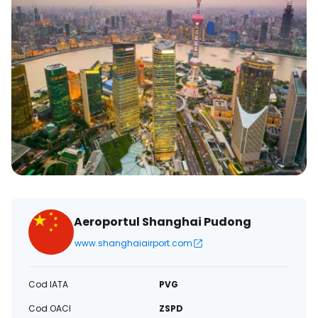
Aeroportul Shanghai Pudong
www.shanghaiairport.com
Cod IATA
PVG
Cod OACI
ZSPD