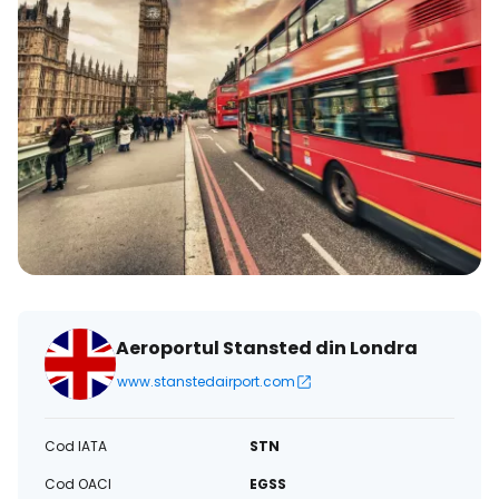
Aeroportul Stansted din Londra
www.stanstedairport.com
Cod IATA
STN
Cod OACI
EGSS