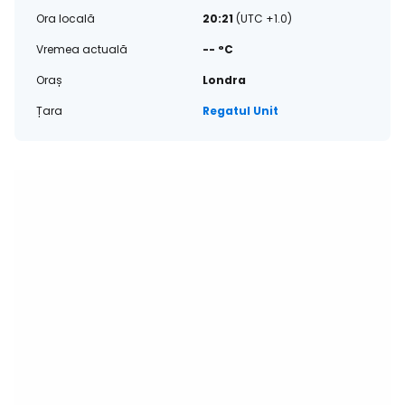
Ora locală
20:21
(UTC +1.0)
Vremea actuală
-- °C
Oraș
Londra
Țara
Regatul Unit