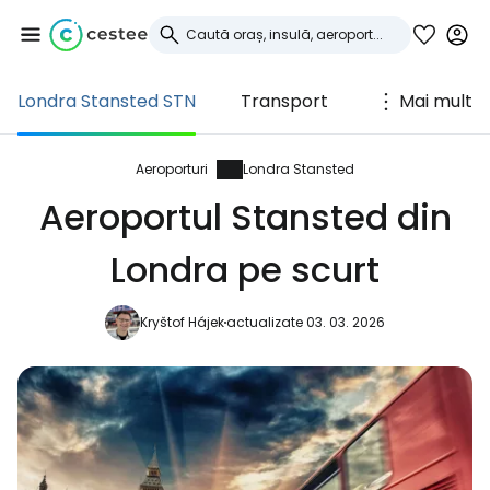
Londra Stansted STN
Transport
Mai mult
Conectați-vă la
Cestee
Aeroporturi
Londra Stansted
Aeroportul Stansted din
... comunitatea mondială a călătorilor
Londra pe scurt
Continuați cu Google
Kryštof Hájek
actualizate 03. 03. 2026
Continuați cu Facebook
Continuați cu e-mailul