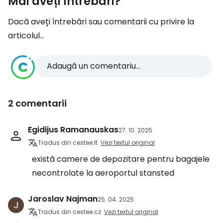
Mai aveți întrebări?
Dacă aveți întrebări sau comentarii cu privire la
articolul...
Adaugă un comentariu...
2 comentarii
Egidijus Ramanauskas
27. 10. 2025
Tradus din cestee.lt
Vezi textul original
există camere de depozitare pentru bagajele
necontrolate la aeroportul stansted
Jaroslav Najman
25. 04. 2025
Tradus din cestee.cz
Vezi textul original