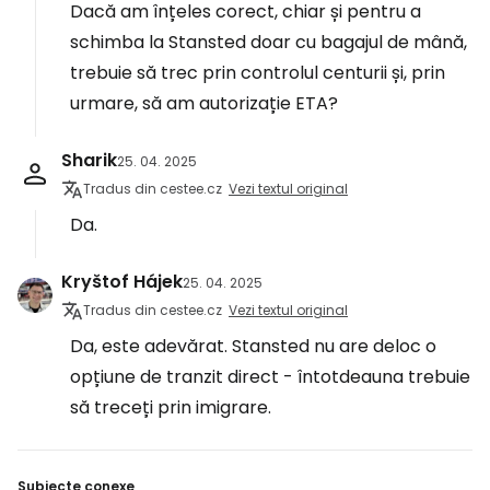
Dacă am înțeles corect, chiar și pentru a
schimba la Stansted doar cu bagajul de mână,
trebuie să trec prin controlul centurii și, prin
urmare, să am autorizație ETA?
Sharik
25. 04. 2025
Tradus din cestee.cz
Vezi textul original
Da.
Kryštof Hájek
25. 04. 2025
Tradus din cestee.cz
Vezi textul original
Da, este adevărat. Stansted nu are deloc o
opțiune de tranzit direct - întotdeauna trebuie
să treceți prin imigrare.
Subiecte conexe