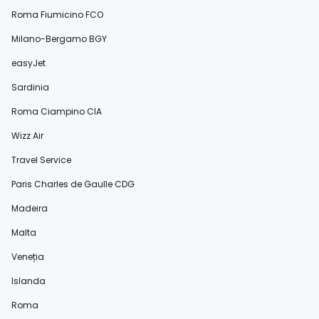
Roma Fiumicino FCO
Milano-Bergamo BGY
easyJet
Sardinia
Roma Ciampino CIA
Wizz Air
Travel Service
Paris Charles de Gaulle CDG
Madeira
Malta
Veneția
Islanda
Roma