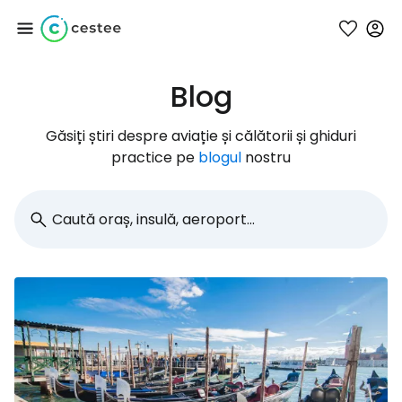
Blog
Conectați-vă la
Cestee
Găsiți știri despre aviație și călătorii și ghiduri
practice pe
blogul
nostru
... comunitatea mondială a călătorilor
Continuați cu Google
Continuați cu Facebook
Continuați cu e-mailul