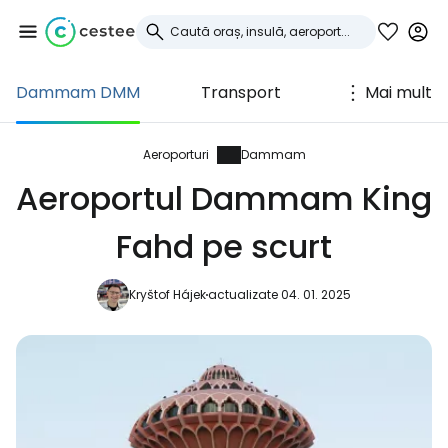
Dammam DMM
Transport
Mai mult
Conectați-vă la
Cestee
Aeroporturi
Dammam
Aeroportul Dammam King
... comunitatea mondială a călătorilor
Fahd pe scurt
Continuați cu Google
Kryštof Hájek
actualizate 04. 01. 2025
Continuați cu Facebook
Continuați cu e-mailul