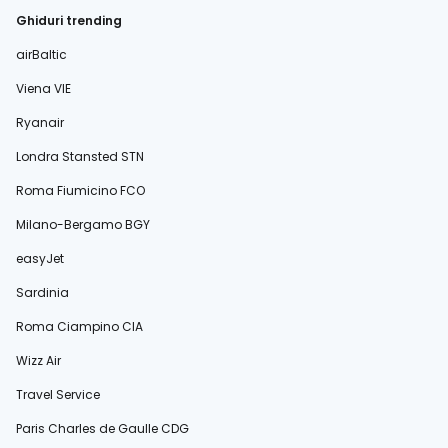
Ghiduri trending
airBaltic
Viena VIE
Ryanair
Londra Stansted STN
Roma Fiumicino FCO
Milano-Bergamo BGY
easyJet
Sardinia
Roma Ciampino CIA
Wizz Air
Travel Service
Paris Charles de Gaulle CDG