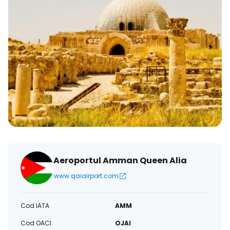
Aeroportul Amman Queen Alia
www.qaiairport.com
Cod IATA
AMM
Cod OACI
OJAI