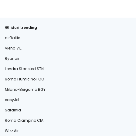
Ghiduri trending
airBaltic
Viena VIE
Ryanair
Londra Stansted STN
Roma Fiumicino FCO
Milano-Bergamo BGY
easyJet
Sardinia
Roma Ciampino CIA
Wizz Air