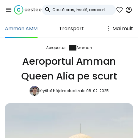
Amman AMM
Transport
Mai mult
Conectați-vă la
Cestee
Aeroporturi
Amman
Aeroportul Amman
... comunitatea mondială a călătorilor
Queen Alia pe scurt
Continuați cu Google
Kryštof Hájek
actualizate 08. 02. 2025
Continuați cu Facebook
Continuați cu e-mailul