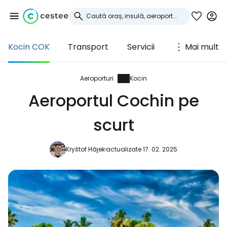
Kocin COK
Transport
Servicii
Mai mult
Conectați-vă la
Cestee
Aeroporturi
Kocin
Aeroportul Cochin pe
... comunitatea mondială a călătorilor
scurt
Continuați cu Google
Kryštof Hájek
actualizate 17. 02. 2025
Continuați cu Facebook
Continuați cu e-mailul