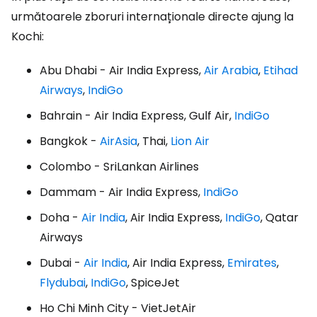
următoarele zboruri internaționale directe ajung la
Kochi:
Abu Dhabi - Air India Express,
Air Arabia
,
Etihad
Airways
,
IndiGo
Bahrain - Air India Express, Gulf Air,
IndiGo
Bangkok -
AirAsia
, Thai,
Lion Air
Colombo - SriLankan Airlines
Dammam - Air India Express,
IndiGo
Doha -
Air India
, Air India Express,
IndiGo
, Qatar
Airways
Dubai -
Air India
, Air India Express,
Emirates
,
Flydubai
,
IndiGo
, SpiceJet
Ho Chi Minh City - VietJetAir