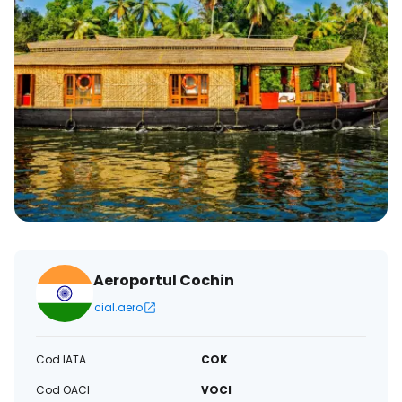
Aeroportul Cochin
cial.aero
Cod IATA
COK
Cod OACI
VOCI