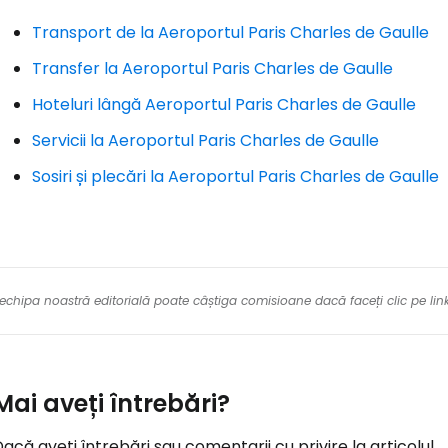
Transport de la Aeroportul Paris Charles de Gaulle
Transfer la Aeroportul Paris Charles de Gaulle
Hoteluri lângă Aeroportul Paris Charles de Gaulle
Conectați-v
Servicii la Aeroportul Paris Charles de Gaulle
Sosiri și plecări la Aeroportul Paris Charles de Gaulle
... comunitatea mondială a călătorilo
Co
re echipa noastră editorială poate câștiga comisioane dacă faceți clic pe li
Con
Mai aveți întrebări?
Cont
acă aveți întrebări sau comentarii cu privire la articolul...