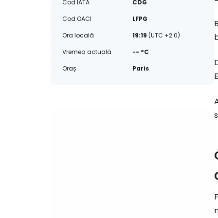
Cod IATA
CDG
Cod OACI
LFPG
B
Ora locală
19:19
(UTC +2.0)
b
Vremea actuală
-- °C
D
Oraș
Paris
E
A
F
n