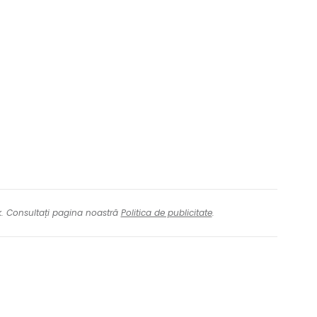
ă la Cestee
r
ntinuați cu Google
nk. Consultați pagina noastră
Politica de publicitate
.
tinuați cu Facebook
inuați cu e-mailul