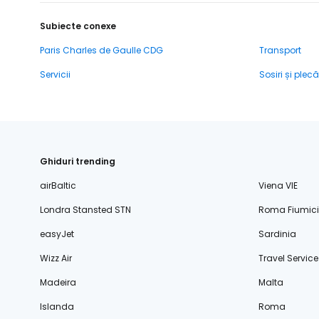
Subiecte conexe
Paris Charles de Gaulle CDG
Transport
Servicii
Sosiri și plecă
Ghiduri trending
airBaltic
Viena VIE
Londra Stansted STN
Roma Fiumic
easyJet
Sardinia
Wizz Air
Travel Service
Madeira
Malta
Islanda
Roma