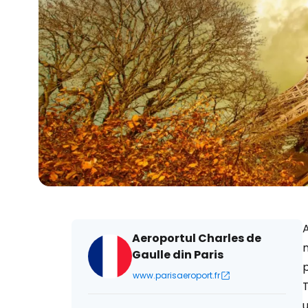
A
Aeroportul Charles de
m
Gaulle din Paris
p
www.parisaeroport.fr
T
u