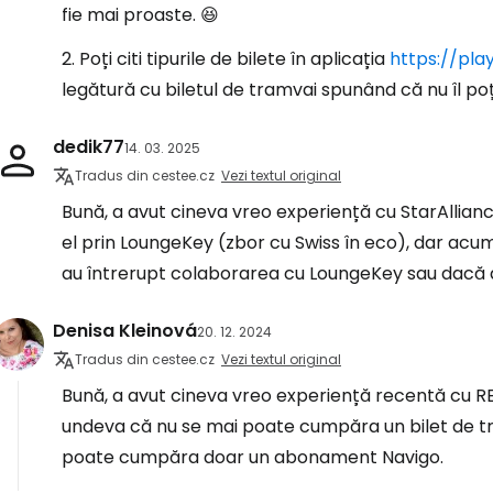
fie mai proaste. 😆
2. Poți citi tipurile de bilete în aplicația
https://pla
legătură cu biletul de tramvai spunând că nu îl poț
dedik77
14. 03. 2025
Tradus din cestee.cz
Vezi textul original
Bună, a avut cineva vreo experiență cu StarAllian
el prin LoungeKey (zbor cu Swiss în eco), dar acum 
au întrerupt colaborarea cu LoungeKey sau dacă 
Denisa Kleinová
20. 12. 2024
Tradus din cestee.cz
Vezi textul original
Bună, a avut cineva vreo experiență recentă cu R
undeva că nu se mai poate cumpăra un bilet de tre
poate cumpăra doar un abonament Navigo.