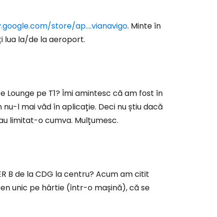
y.google.com/store/ap....vianavigo
. Minte în
i lua la/de la aeroport.
ce Lounge pe T1? Îmi amintesc că am fost în
nu-l mai văd în aplicație. Deci nu știu dacă
au limitat-o cumva. Mulțumesc.
ER B de la CDG la centru? Acum am citit
n unic pe hârtie (într-o mașină), că se