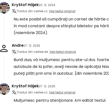
Kryštof Hájek
20. 12. 2024
Tradus din cestee.cz
Vezi textul original
Nu este posibil să cumpărați un carnet de hârtie cu 
în mod constant despre sfârșitul biletelor pe hârt
(noiembrie 2024).
Andre
07. 12. 2025
Tradus din cestee.de
Vezi textul original
Bună ziua, vă mulțumesc pentru site-ul dvs. foarte 
autobuze de la șofer, aveți nevoie de aplicația Na
puteți plăti prin sms în autobuz. {din noiembrie 202
Kryštof Hájek
07. 12. 2025
Tradus din cestee.cz
Vezi textul original
Mulțumesc pentru atenționare. Am editat textul.