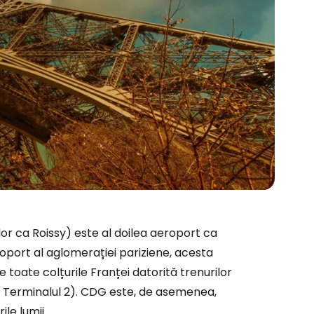
or ca Roissy) este al doilea aeroport ca
oport al aglomerației pariziene, acesta
 toate colțurile Franței datorită trenurilor
la Terminalul 2). CDG este, de asemenea,
le lumii.