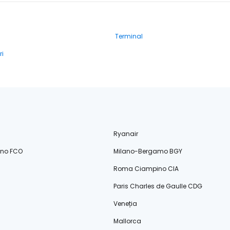
Terminal
ri
Ryanair
ino FCO
Milano-Bergamo BGY
Roma Ciampino CIA
Paris Charles de Gaulle CDG
Veneția
Mallorca