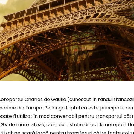
eroportul Charles de Gaulle (cunoscut în rândul francezil
ărime din Europa. Pe lângă faptul că este principalul aer
oate fi utilizat în mod convenabil pentru transportul către
GV de mare viteză, care au o stație direct la aeroport (
tilizat pe scară largă pentru transferuri către toate colțuri