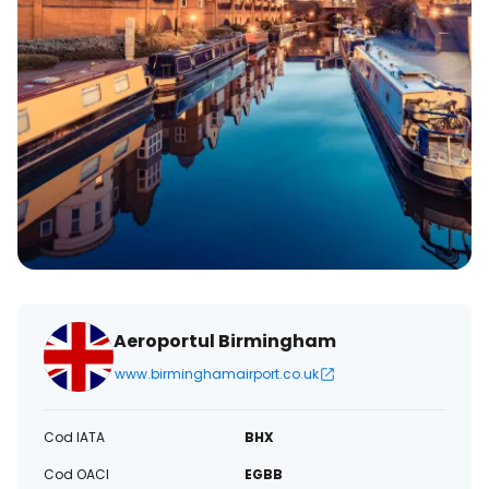
Aeroportul Birmingham
www.birminghamairport.co.uk
Cod IATA
BHX
Cod OACI
EGBB