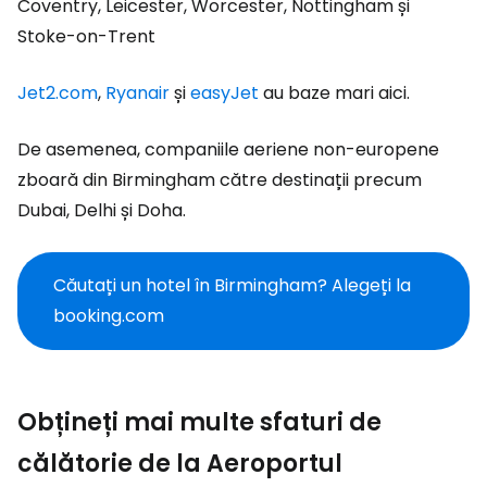
Coventry, Leicester, Worcester, Nottingham și
Stoke-on-Trent
Jet2.com
,
Ryanair
și
easyJet
au baze mari aici.
De asemenea, companiile aeriene non-europene
zboară din Birmingham către destinații precum
Dubai, Delhi și Doha.
Căutați un hotel în Birmingham? Alegeți la
booking.com
Obțineți mai multe sfaturi de
călătorie de la Aeroportul