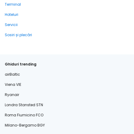
Terminal
Hoteluri
Servicii
Sosiri și plecări
Ghiduri trending
airBaltic
Viena VIE
Ryanair
Londra Stansted STN
Roma Fiumicino FCO
Milano-Bergamo BGY