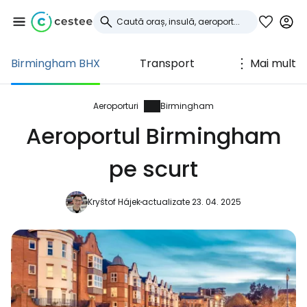
Birmingham BHX
Transport
Mai mult
Conectați-vă la
Cestee
Aeroporturi
Birmingham
Aeroportul Birmingham
... comunitatea mondială a călătorilor
pe scurt
Continuați cu Google
Kryštof Hájek
actualizate 23. 04. 2025
Continuați cu Facebook
Continuați cu e-mailul