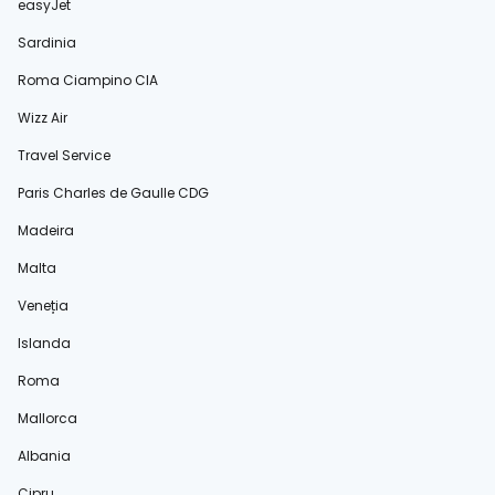
easyJet
Sardinia
Roma Ciampino CIA
Wizz Air
Travel Service
Paris Charles de Gaulle CDG
Madeira
Malta
Veneția
Islanda
Roma
Mallorca
Albania
Cipru