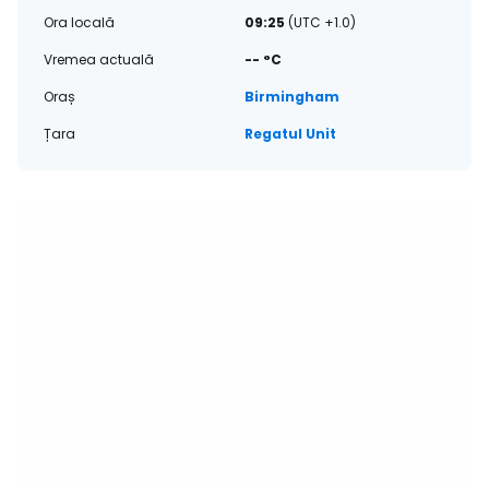
Ora locală
09:25
(UTC +1.0)
Vremea actuală
-- °C
Oraș
Birmingham
Țara
Regatul Unit