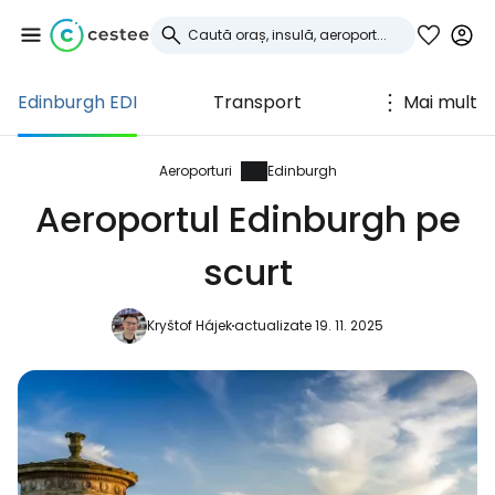
Edinburgh EDI
Transport
Mai mult
Conectați-vă la
Cestee
Aeroporturi
Edinburgh
Aeroportul Edinburgh pe
... comunitatea mondială a călătorilor
scurt
Continuați cu Google
Kryštof Hájek
actualizate 19. 11. 2025
Continuați cu Facebook
Continuați cu e-mailul