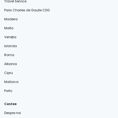
Travel Service
Paris Charles de Gaulle CDG
Madeira
Malta
Veneția
Islanda
Roma
Albania
Cipru
Mallorca
Porto
Cestee
Despre noi