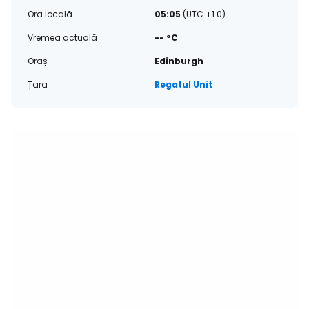
Ora locală
05:05
(UTC +1.0)
Vremea actuală
-- °C
Oraș
Edinburgh
Țara
Regatul Unit