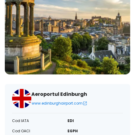
Aeroportul Edinburgh
www.edinburghairport.com
Cod IATA
EDI
Cod OACI
EGPH