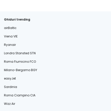
Ghiduri trending
airBaltic
Viena VIE
Ryanair
Londra Stansted STN
Roma Fiumicino FCO
Milano-Bergamo BGY
easyJet
Sardinia
Roma Ciampino CIA
Wizz Air