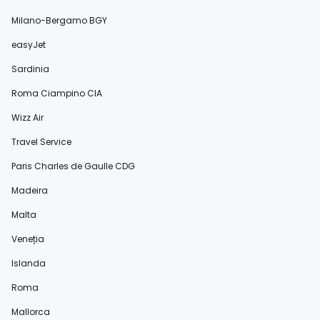
Milano-Bergamo BGY
easyJet
Sardinia
Roma Ciampino CIA
Wizz Air
Travel Service
Paris Charles de Gaulle CDG
Madeira
Malta
Veneția
Islanda
Roma
Mallorca