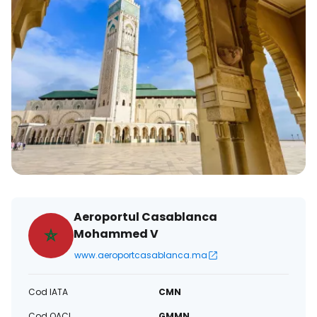
Aeroportul Casablanca
Mohammed V
www.aeroportcasablanca.ma
Cod IATA
CMN
Cod OACI
GMMN