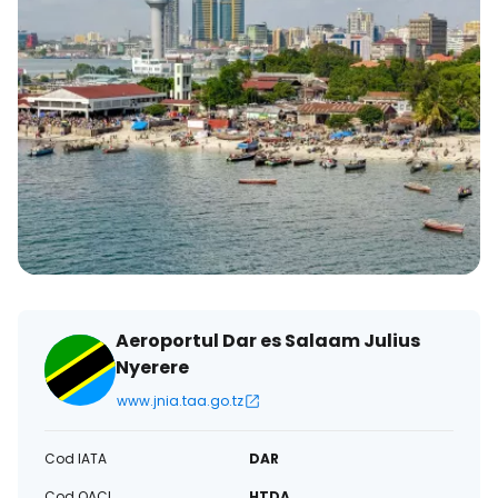
Aeroportul Dar es Salaam Julius
Nyerere
www.jnia.taa.go.tz
Cod IATA
DAR
Cod OACI
HTDA