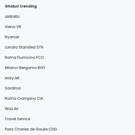
Ghiduri trending
airBaltic
Viena VIE
Ryanair
Londra Stansted STN
Roma Fiumicino FCO
Milano-Bergamo BGY
easyJet
Sardinia
Roma Ciampino CIA
Wizz Air
Travel Service
Paris Charles de Gaulle CDG