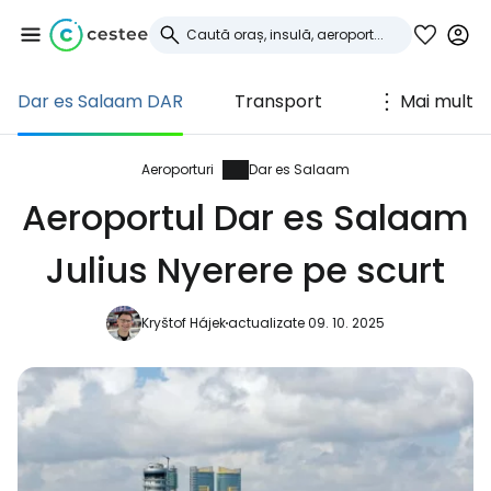
Dar es Salaam DAR
Transport
Mai mult
Conectați-vă la
Cestee
Aeroporturi
Dar es Salaam
Aeroportul Dar es Salaam
... comunitatea mondială a călătorilor
Julius Nyerere pe scurt
Continuați cu Google
Kryštof Hájek
actualizate 09. 10. 2025
Continuați cu Facebook
Continuați cu e-mailul