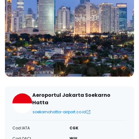
Aeroportul Jakarta Soekarno
Hatta
soekarnohatta-airport.co.id
Cod IATA
CGK
Cod OACI
WIII