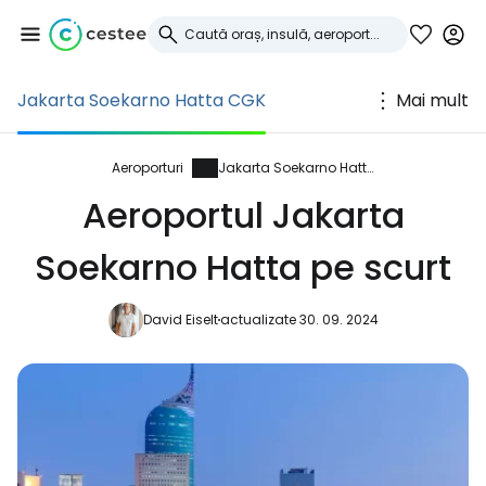
Jakarta Soekarno Hatta CGK
Mai mult
Conectați-vă la
Cestee
Aeroporturi
Jakarta Soekarno Hatta
Aeroportul Jakarta
... comunitatea mondială a călătorilor
Soekarno Hatta pe scurt
Continuați cu Google
David Eiselt
actualizate 30. 09. 2024
Continuați cu Facebook
Continuați cu e-mailul