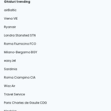
Ghiduri trending
airBaltic
Viena VIE
Ryanair
Londra Stansted STN
Roma Fiumicino FCO
Milano-Bergamo BGY
easyJet
Sardinia
Roma Ciampino CIA
Wizz Air
Travel Service
Paris Charles de Gaulle CDG