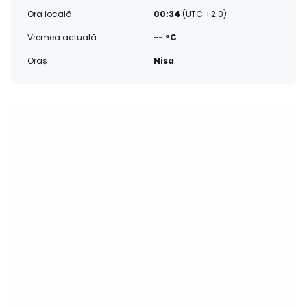
Ora locală
00:34
(UTC +2.0)
Vremea actuală
-- °C
Oraș
Nisa