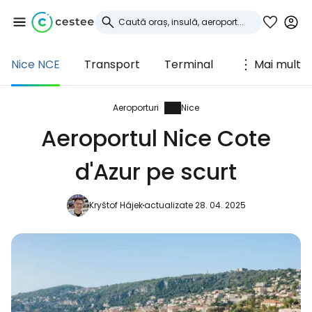
Nice NCE
Transport
Terminal
Mai mult
Conectați-vă la
Cestee
Aeroporturi
Nice
Aeroportul Nice Cote
... comunitatea mondială a călătorilor
d'Azur pe scurt
Continuați cu Google
Kryštof Hájek
actualizate 28. 04. 2025
Continuați cu Facebook
Continuați cu e-mailul