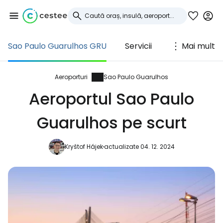
Sao Paulo Guarulhos GRU
Servicii
Mai mult
Conectați-vă la
Cestee
Aeroporturi
Sao Paulo Guarulhos
Aeroportul Sao Paulo
... comunitatea mondială a călătorilor
Guarulhos pe scurt
Continuați cu Google
Kryštof Hájek
actualizate 04. 12. 2024
Continuați cu Facebook
Continuați cu e-mailul