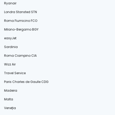
Ryanair
Londra Stansted STN
Roma Fiumicino FCO
Milano-Bergamo BGY
easyJet
Sardinia
Roma Ciampino CIA
Wizz Air
Travel Service
Paris Charles de Gaulle CDG
Madeira
Malta
Veneția