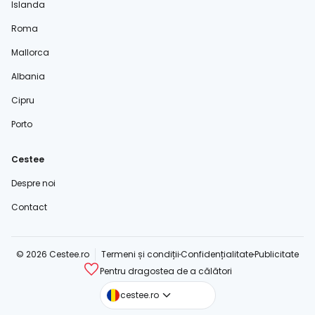
Islanda
Roma
Mallorca
Albania
Cipru
Porto
Cestee
Despre noi
Contact
© 2026 Cestee.ro
Termeni și condiții
Confidențialitate
Publicitate
Pentru dragostea de a călători
cestee.com
cestee.ro
cestee.sk