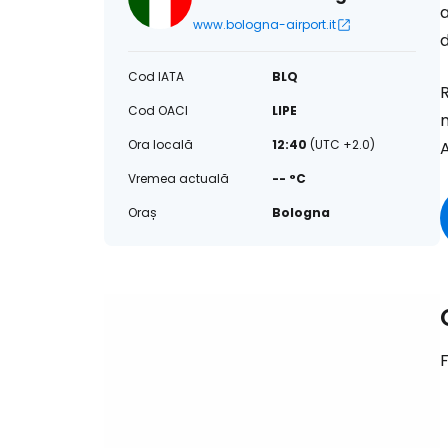
a
www.bologna-airport.it
d
Cod IATA
BLQ
R
Cod OACI
LIPE
Ora locală
12:40
(UTC +2.0)
A
Vremea actuală
-- °C
Oraș
Bologna
F