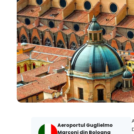
Aeroportul Guglielmo
D
Marconi din Bologna