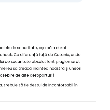
oalele de securitate, așa că a durat
-check. Ce diferență față de Catania, unde
ui de securitate absolut lent și aglomerat
 mereu să treacă înaintea noastră și uneori
eosebire de alte aeroporturi)
, trebuie să fie destul de inconfortabil în