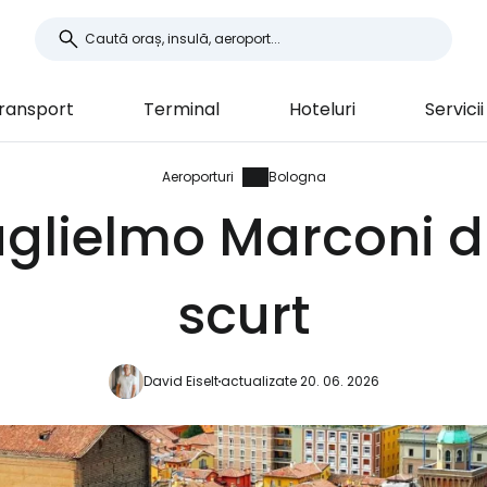
ransport
Terminal
Hoteluri
Servicii
Aeroporturi
Bologna
uglielmo Marconi d
scurt
David Eiselt
actualizate 20. 06. 2026