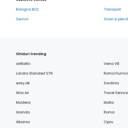
Bologna BLQ
Transport
Servicii
Sosiri și plecă
Ghiduri trending
airBaltic
Viena VIE
Londra Stansted STN
Roma Fiumic
easyJet
Sardinia
Wizz Air
Travel Service
Madeira
Malta
Islanda
Roma
Albania
Cipru