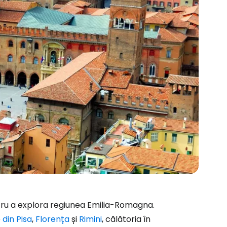
tru a explora regiunea Emilia-Romagna.
e
din Pisa
,
Florența
și
Rimini
, călătoria în