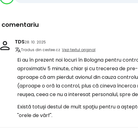
1 comentariu
TDS
28. 10. 2025
Tradus din cestee.cz
Vezi textul original
Ei au în prezent noi locuri în Bologna pentru contr
aproximativ 5 minute, chiar și cu trecerea de pre
aproape că am pierdut avionul din cauza controlul
(aproape o oră la control, plus că cineva încerca
reușea, ceea ce nu a interesat personalul, spre d
Există totuși destul de mult spațiu pentru a aștepta
"orele de vârf".