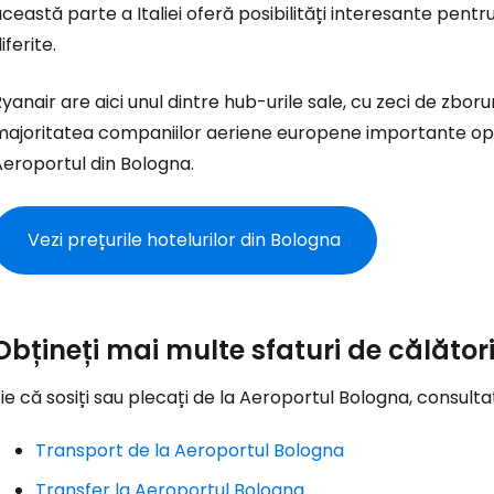
ceastă parte a Italiei oferă posibilități interesante pentr
iferite.
yanair are aici unul dintre hub-urile sale, cu zeci de zbor
Conectați-v
majoritatea companiilor aeriene europene importante op
eroportul din Bologna.
... comunitatea mondială a călătorilo
Vezi prețurile hotelurilor din Bologna
Co
Obțineți mai multe sfaturi de călător
Con
ie că sosiți sau plecați de la Aeroportul Bologna, consultaț
Transport de la Aeroportul Bologna
Cont
Transfer la Aeroportul Bologna