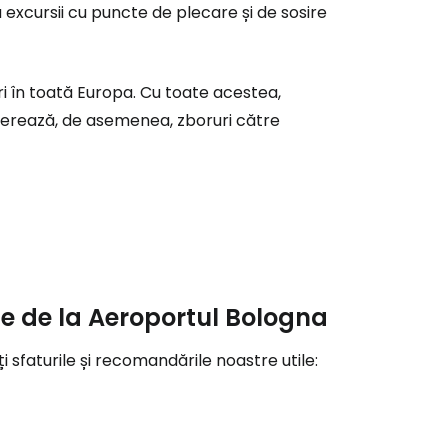
u excursii cu puncte de plecare și de sosire
uri în toată Europa. Cu toate acestea,
ă la Cestee
erează, de asemenea, zboruri către
r
ntinuați cu Google
ie de la Aeroportul Bologna
tinuați cu Facebook
i sfaturile și recomandările noastre utile:
inuați cu e-mailul