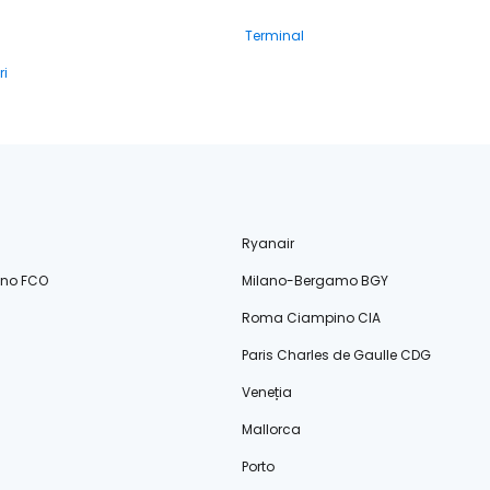
Terminal
ri
Ryanair
ino FCO
Milano-Bergamo BGY
Roma Ciampino CIA
Paris Charles de Gaulle CDG
Veneția
Mallorca
Porto