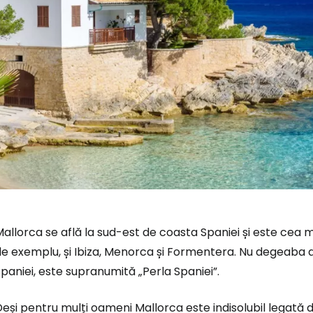
allorca se află la sud-est de coasta Spaniei și este cea m
e exemplu, și Ibiza, Menorca și Formentera. Nu degeaba a
paniei, este supranumită „Perla Spaniei”.
Conectați-v
eși pentru mulți oameni Mallorca este indisolubil legată d