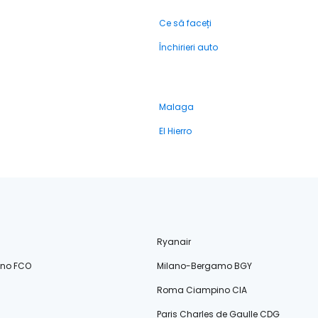
Ce să faceți
Închirieri auto
Malaga
El Hierro
Ryanair
ino FCO
Milano-Bergamo BGY
Roma Ciampino CIA
Paris Charles de Gaulle CDG