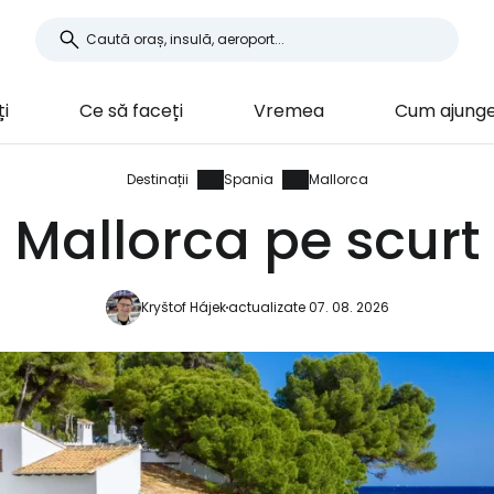
i
Ce să faceți
Vremea
Cum ajung
Destinații
Spania
Mallorca
Mallorca pe scurt
Kryštof Hájek
actualizate 07. 08. 2026