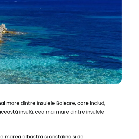
ai mare dintre Insulele Baleare, care includ,
ceastă insulă, cea mai mare dintre insulele
ă la Cestee
e marea albastră și cristalină și de