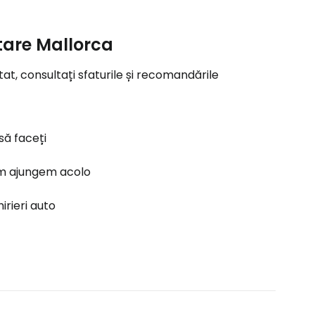
itare Mallorca
at, consultați sfaturile și recomandările
să faceți
 ajungem acolo
hirieri auto