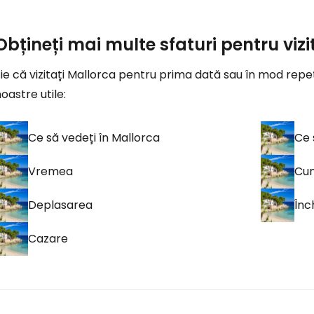
Obțineți mai multe sfaturi pentru viz
ie că vizitați Mallorca pentru prima dată sau în mod repet
oastre utile:
Ce să vedeți în Mallorca
Ce 
Vremea
Cum
Deplasarea
Înc
Cazare