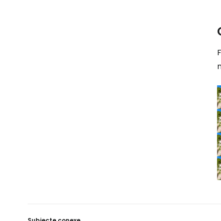
F
n
Subiecte conexe