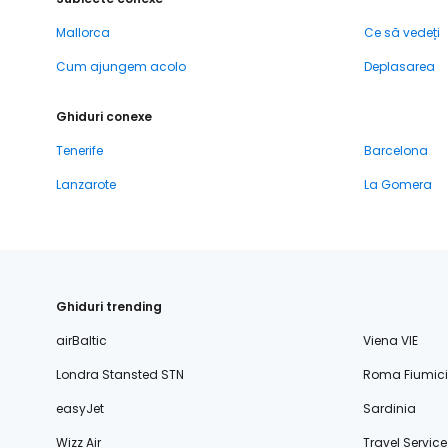
Mallorca
Ce să vedeți
Cum ajungem acolo
Deplasarea
Ghiduri conexe
Tenerife
Barcelona
Lanzarote
La Gomera
Ghiduri trending
airBaltic
Viena VIE
Londra Stansted STN
Roma Fiumic
easyJet
Sardinia
Wizz Air
Travel Service