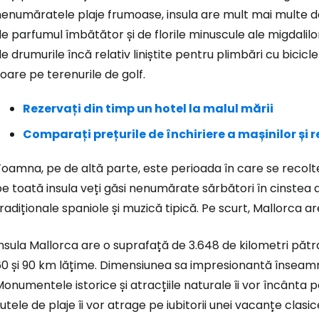
enumăratele plaje frumoase, insula are mult mai multe de o
... comunitatea mondială a călătorilo
e parfumul îmbătător și de florile minuscule ale migdalilo
e drumurile încă relativ liniștite pentru plimbări cu bicic
Co
oare pe terenurile de golf.
Rezervați din timp un hotel la malul mării
Con
Comparați prețurile de închiriere a mașinilor și 
oamna, pe de altă parte, este perioada în care se recoltea
Cont
e toată insula veți găsi nenumărate sărbători în cinstea 
radiționale spaniole și muzică tipică. Pe scurt, Mallorca ar
nsula Mallorca are o suprafață de 3.648 de kilometri pătra
0 și 90 km lățime. Dimensiunea sa impresionantă înseamnă 
onumentele istorice și atracțiile naturale îi vor încânta p
utele de plaje îi vor atrage pe iubitorii unei vacanțe clasi