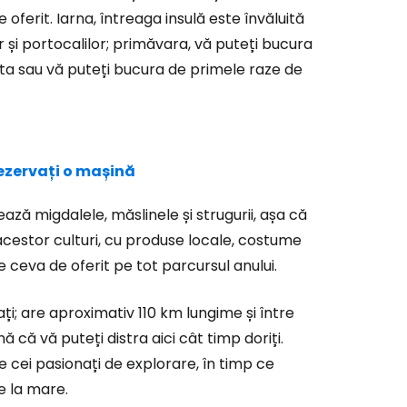
ferit. Iarna, întreaga insulă este învăluită
r
r și portocalilor; primăvara, vă puteți bucura
leta sau vă puteți bucura de primele raze de
ntinuați cu Google
tinuați cu Facebook
rezervați o mașină
ză migdalele, măslinele și strugurii, așa că
inuați cu e-mailul
acestor culturi, cu produse locale, costume
e ceva de oferit pe tot parcursul anului.
ți; are aproximativ 110 km lungime și între
că vă puteți distra aici cât timp doriți.
e cei pasionați de explorare, în timp ce
ce la mare.