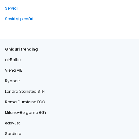
Servicii
Sosiri și plecări
Ghiduri trending
airBaltic
Viena VIE
Ryanair
Londra Stansted STN
Roma Fiumicino FCO
Milano-Bergamo BGY
easyJet
Sardinia