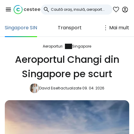
Singapore SIN
Transport
Mai mult
Conectați-vă la
Cestee
Aeroporturi
Singapore
Aeroportul Changi din
... comunitatea mondială a călătorilor
Singapore pe scurt
Continuați cu Google
David Eiselt
actualizate 09. 04. 2026
Continuați cu Facebook
Continuați cu e-mailul