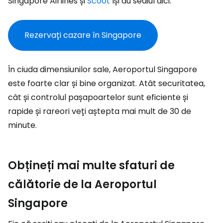
Singapore Airlines și
Scoot
își au sediul aici.
Rezervați cazare în Singapore
În ciuda dimensiunilor sale, Aeroportul Singapore
este foarte clar și bine organizat. Atât securitatea,
cât și controlul pașapoartelor sunt eficiente și
rapide și rareori veți aștepta mai mult de 30 de
minute.
Obțineți mai multe sfaturi de
călătorie de la Aeroportul
Singapore