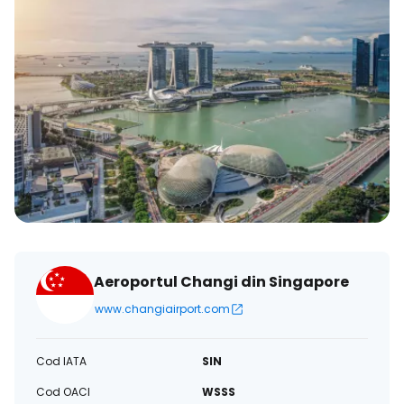
Aeroportul Changi din Singapore
www.changiairport.com
Cod IATA
SIN
Cod OACI
WSSS