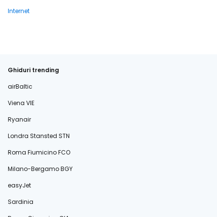
Internet
Ghiduri trending
airBaltic
Viena VIE
Ryanair
Londra Stansted STN
Roma Fiumicino FCO
Milano-Bergamo BGY
easyJet
Sardinia