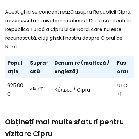
Acest ghid se concentrează asupra Republicii Cipru,
recunoscută la nivel internațional. Dacă călătoriți în
Republica Turcă a Ciprului de Nord, care nu este
recunoscută, citiți ghidul nostru despre Ciprul de
Nord.
Popul
Supraf
Denumire (malteză /
Fus
ație
ață
engleză)
orar
925.00
UTC
316 km²
Κύπρος / Cipru
0
+1
Obțineți mai multe sfaturi pentru
vizitare Cipru