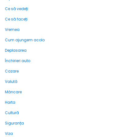
Ce să vedeți
Ce să faceți
Vremea
Cum ajungem acolo
Deplasarea
Închirieri auto
Cazare
Valută
Mâncare
Harta
Cultură
Siguranța
Viza