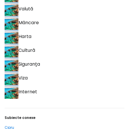
Valută
Mâncare
Harta
Cultură
Siguranța
Viza
Internet
Subiecte conexe
Cipru