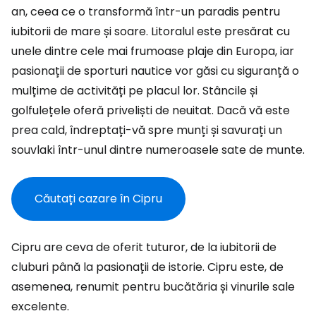
an, ceea ce o transformă într-un paradis pentru
iubitorii de mare și soare. Litoralul este presărat cu
unele dintre cele mai frumoase plaje din Europa, iar
pasionații de sporturi nautice vor găsi cu siguranță o
mulțime de activități pe placul lor. Stâncile și
golfulețele oferă priveliști de neuitat. Dacă vă este
prea cald, îndreptați-vă spre munți și savurați un
souvlaki într-unul dintre numeroasele sate de munte.
Căutați cazare în Cipru
Cipru are ceva de oferit tuturor, de la iubitorii de
cluburi până la pasionații de istorie. Cipru este, de
asemenea, renumit pentru bucătăria și vinurile sale
excelente.