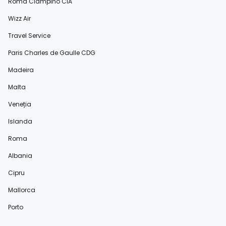
Roma Ciampino CIA
Wizz Air
Travel Service
Paris Charles de Gaulle CDG
Madeira
Malta
Veneția
Islanda
Roma
Albania
Cipru
Mallorca
Porto