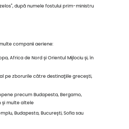
izelos", după numele fostului prim-ministru
multe companii aeriene:
a, Africa de Nord și Orientul Mijlociu și, în
ă la Cestee
 pe zborurile către destinațiile grecești,
europene precum Budapesta, Bergamo,
r
 și multe altele
mplu, Budapesta, București, Sofia sau
ntinuați cu Google