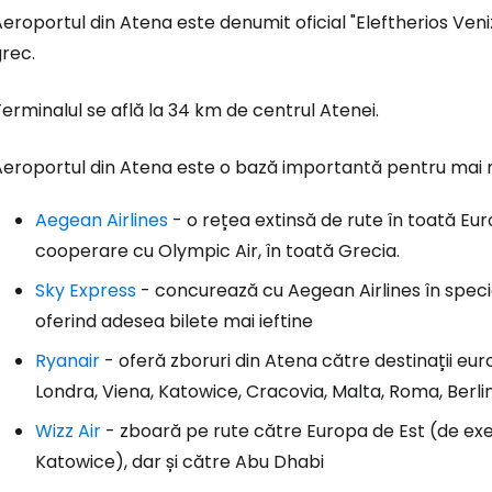
eroportul din Atena este denumit oficial "Eleftherios Ven
rec.
erminalul se află la 34 km de centrul Atenei.
Aeroportul din Atena este o bază importantă pentru mai 
Aegean Airlines
- o rețea extinsă de rute în toată Europ
cooperare cu Olympic Air, în toată Grecia.
Conectați-v
Sky Express
- concurează cu Aegean Airlines în special
oferind adesea bilete mai ieftine
Ryanair
- oferă zboruri din Atena către destinații 
... comunitatea mondială a călătorilo
Londra, Viena, Katowice, Cracovia, Malta, Roma, Berlin
Wizz Air
- zboară pe rute către Europa de Est (de exe
Co
Katowice), dar și către Abu Dhabi