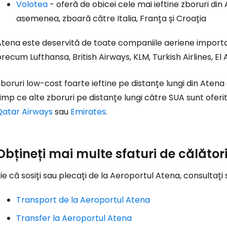
Volotea
- oferă de obicei cele mai ieftine zboruri din 
asemenea, zboară către Italia, Franța și Croația
Con
tena este deservită de toate companiile aeriene importan
recum Lufthansa, British Airways, KLM, Turkish Airlines, El Al,
Cont
boruri low-cost foarte ieftine pe distanțe lungi din Aten
imp ce alte zboruri pe distanțe lungi către SUA sunt oferit
Qatar Airways
sau
Emirates
.
Obțineți mai multe sfaturi de călător
ie că sosiți sau plecați de la Aeroportul Atena, consultați 
Transport de la Aeroportul Atena
Transfer la Aeroportul Atena