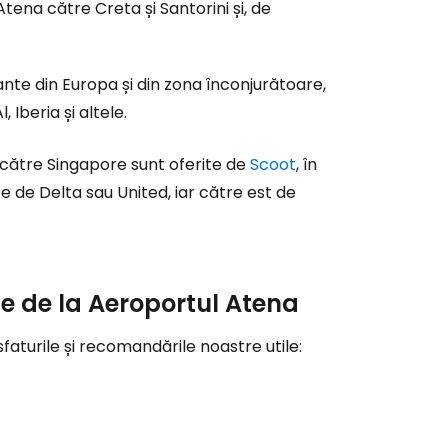
Atena către Creta și Santorini și, de
tinuați cu Facebook
te din Europa și din zona înconjurătoare,
 Iberia și altele.
inuați cu e-mailul
a către Singapore sunt oferite de
Scoot
, în
e de Delta sau United, iar către est de
ie de la Aeroportul Atena
sfaturile și recomandările noastre utile: