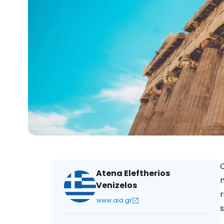
C
Atena Eleftherios
m
Venizelos
www.aia.gr
s