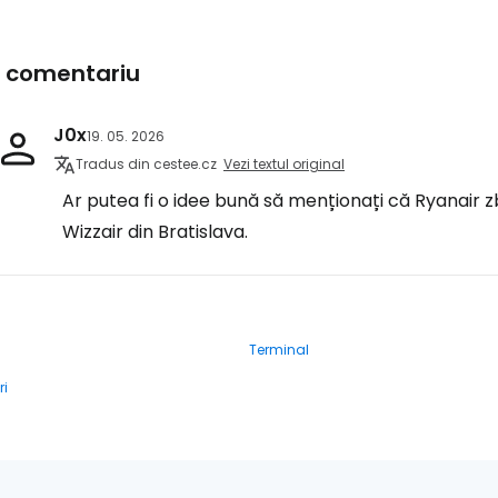
1 comentariu
J0x
19. 05. 2026
Tradus din cestee.cz
Vezi textul original
Ar putea fi o idee bună să menționați că Ryanair zb
Wizzair din Bratislava.
Terminal
ri