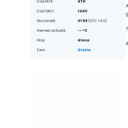
Cod IATA
ATH
A
Cod OACI
LGAV
g
Ora locală
01:59
(UTC +3.0)
T
Vremea actuală
-- °C
Oraș
Atena
Țara
Grecia