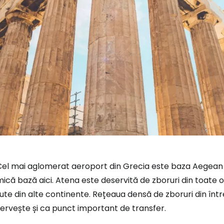
el mai aglomerat aeroport din Grecia este baza Aegean Ai
ică bază aici. Atena este deservită de zboruri din toate o
rute din alte continente. Rețeaua densă de zboruri din î
ervește și ca punct important de transfer.