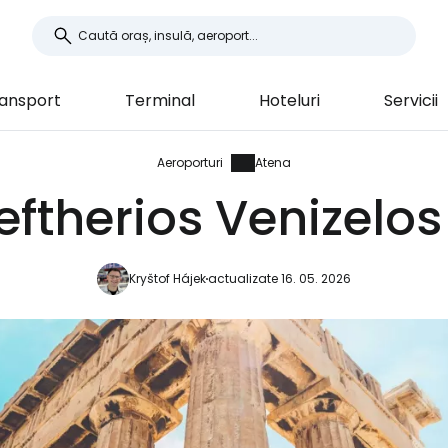
ansport
Terminal
Hoteluri
Servicii
Aeroporturi
Atena
eftherios Venizelos
Kryštof Hájek
actualizate 16. 05. 2026