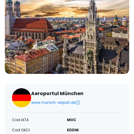
Aeroportul München
www.munich-airport.de
Cod IATA
MUC
Cod OACI
EDDM