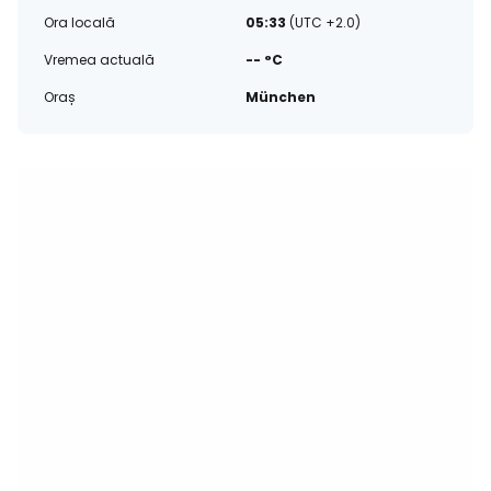
Ora locală
05:33
(UTC +2.0)
Vremea actuală
-- °C
Oraș
München