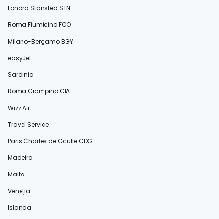
Londra Stansted STN
Roma Fiumicino FCO
Milano-Bergamo BGY
easyJet
Sardinia
Roma Ciampino CIA
Wizz Air
Travel Service
Paris Charles de Gaulle CDG
Madeira
Malta
Veneția
Islanda