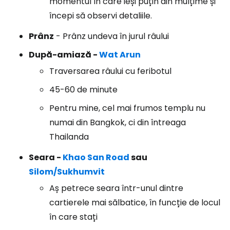
momentul în care ieși puțin din mulțime și
începi să observi detaliile.
Prânz
- Prânz undeva în jurul râului
După-amiază -
Wat Arun
Traversarea râului cu feribotul
45-60 de minute
Pentru mine, cel mai frumos templu nu
numai din Bangkok, ci din întreaga
Thailanda
Seara -
Khao San Road
sau
Silom/Sukhumvit
Aș petrece seara într-unul dintre
cartierele mai sălbatice, în funcție de locul
în care stați