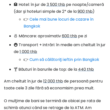
🏨 Hotel: în jur de
3 500 thb
pe noapte/cameră
(dar și hoteluri simple de 2* de la
900 thb
)
👉
Cele mai bune locuri de cazare în
Bangkok
🍜 Mâncare: aproximativ
600 thb
pe zi
🚇 Transport + intrări: în medie am cheltuit în jur
de
1 000 thb
👉
Cum să călătoriți ieftin prin Bangkok
🍸 Băuturi în barurile de top: de la
440 thb
Am cheltuit în jur de
12 000 thb
de persoană pentru
toate cele 3 zile fără să economisim prea mult.
O mulțime de bani se termină de obicei pe rata de
schimb atunci când se retrage de la ATM. Am