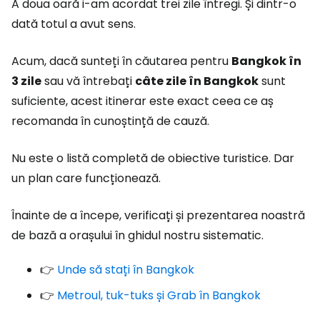
A doua oară i-am acordat trei zile întregi. Și dintr-o
dată totul a avut sens.
Acum, dacă sunteți în căutarea pentru
Bangkok în
3 zile
sau vă întrebați
câte zile în Bangkok
sunt
suficiente, acest itinerar este exact ceea ce aș
recomanda în cunoștință de cauză.
Nu este o listă completă de obiective turistice. Dar
un plan care funcționează.
Înainte de a începe, verificați și prezentarea noastră
de bază a orașului în ghidul nostru sistematic.
👉
Unde să stați în Bangkok
👉
Metroul, tuk-tuks și Grab în Bangkok