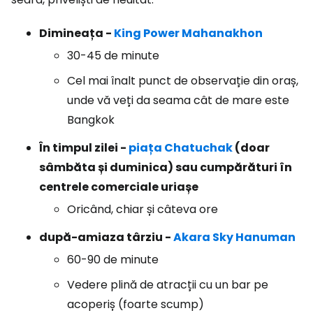
Dimineața -
King Power Mahanakhon
30-45 de minute
Cel mai înalt punct de observație din oraș,
unde vă veți da seama cât de mare este
Bangkok
În timpul zilei -
piața Chatuchak
(doar
sâmbăta și duminica) sau cumpărături în
centrele comerciale uriașe
Oricând, chiar și câteva ore
după-amiaza târziu -
Akara Sky Hanuman
60-90 de minute
Vedere plină de atracții cu un bar pe
acoperiș (foarte scump)