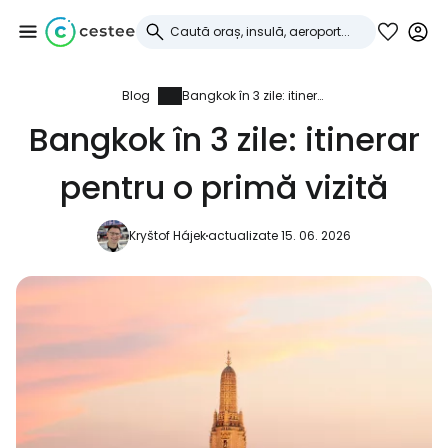
Blog
Bangkok în 3 zile: itinerar pentru o primă vizită
Conectați-vă la
Bangkok în 3 zile: itinerar
Cestee
pentru o primă vizită
... comunitatea mondială a călătorilor
Kryštof Hájek
actualizate 15. 06. 2026
Continuați cu Google
Continuați cu Facebook
Continuați cu e-mailul