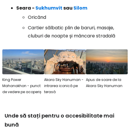
Seara -
Sukhumvit
sau
Silom
Oricând
Cartier sălbatic plin de baruri, masaje,
cluburi de noapte și mâncare stradală
King Power
Akara Sky Hanuman -
Apus de soare de la
Mahanakhon - punct
intrarea iconică pe
Akara Sky Hanuman
de vedere pe acoperiș
terasă
Unde să stați pentru o accesibilitate mai
bună