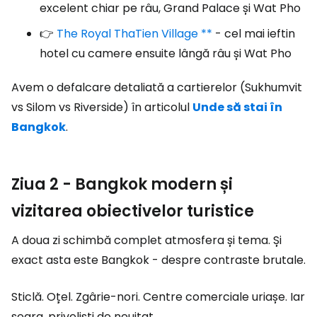
excelent chiar pe râu, Grand Palace și Wat Pho
👉
The Royal ThaTien Village **
- cel mai ieftin
hotel cu camere ensuite lângă râu și Wat Pho
Avem o defalcare detaliată a cartierelor (Sukhumvit
vs Silom vs Riverside) în articolul
Unde să stai în
Bangkok
.
Ziua 2 - Bangkok modern și
vizitarea obiectivelor turistice
A doua zi schimbă complet atmosfera și tema. Și
exact asta este Bangkok - despre contraste brutale.
Sticlă. Oțel. Zgârie-nori. Centre comerciale uriașe. Iar
seara, priveliști de neuitat.