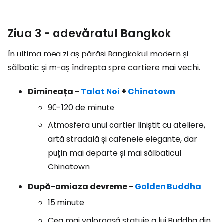
Ziua 3 - adevăratul Bangkok
În ultima mea zi aș părăsi Bangkokul modern și
sălbatic și m-aș îndrepta spre cartiere mai vechi.
Dimineața -
Talat Noi
+
Chinatown
90-120 de minute
Atmosfera unui cartier liniștit cu ateliere,
artă stradală și cafenele elegante, dar
puțin mai departe și mai sălbaticul
Chinatown
După-amiaza devreme -
Golden Buddha
15 minute
Cea mai valoroasă statuie a lui Buddha din