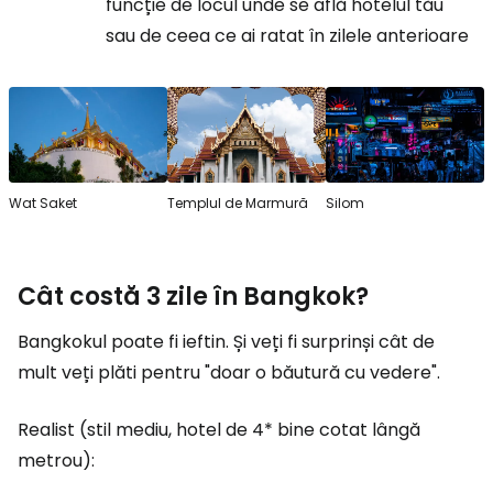
funcție de locul unde se află hotelul tău
sau de ceea ce ai ratat în zilele anterioare
Wat Saket
Templul de Marmură
Silom
Cât costă 3 zile în Bangkok?
Bangkokul poate fi ieftin. Și veți fi surprinși cât de
mult veți plăti pentru "doar o băutură cu vedere".
Realist (stil mediu, hotel de 4* bine cotat lângă
metrou):