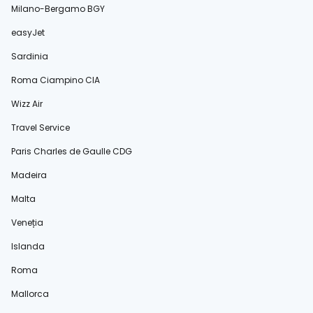
Milano-Bergamo BGY
easyJet
Sardinia
Roma Ciampino CIA
Wizz Air
Travel Service
Paris Charles de Gaulle CDG
Madeira
Malta
Veneția
Islanda
Roma
Mallorca