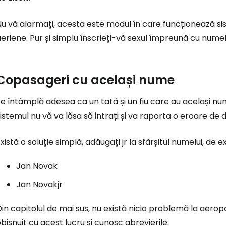
Nu vă alarmați, acesta este modul în care funcționează s
eriene. Pur și simplu înscrieți-vă sexul împreună cu numel
Copasageri cu același nume
e întâmplă adesea ca un tată și un fiu care au același n
istemul nu vă va lăsa să intrați și va raporta o eroare de 
xistă o soluție simplă, adăugați jr la sfârșitul numelui, d
Jan Novak
Jan Novakjr
in capitolul de mai sus, nu există nicio problemă la aeropo
bișnuit cu acest lucru și cunosc abrevierile.