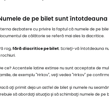
Numele de pe bilet sunt întotdeauna
terna dezbatere cu privire la faptul că numele de pe bile
ocumentul de călătorie se referă mai ales la diacritice.
Vă rog,
fără diacritice pe bilet
. Scrieți-vă întotdeauna n
rochiuri.
e ce? Accentele latine extinse nu sunt acceptate de mult
amilie, de exemplu "Hrkov", veți vedea "Hrkov" pe confirm
acă ați primit deja un astfel de bilet și numele nu seamă
rebuie să abordați situația și să schimbați numele de pe bi