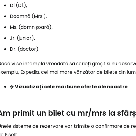
Dl (Dl.),
Doamnă (Mrs.),
Conectați-v
Ms. (domnișoară),
Jr. (junior),
... comunitatea mondială a călătorilo
Dr. (doctor).
acă vi se întâmplă vreodată să scrieți greșit și nu obser
Co
xemplu, Expedia, cel mai mare vânzător de bilete din lume,
✈️ Vizualizați cele mai bune oferte ale noastre
Con
Am primit un bilet cu mr/mrs la sfârș
Cont
nele sisteme de rezervare vor trimite o confirmare de re
e Eiselt.