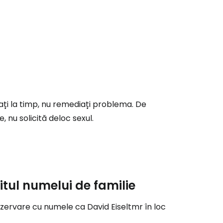
ă la Cestee
r
vați la timp, nu remediați problema. De
ntinuați cu Google
 nu solicită deloc sexul.
tinuați cu Facebook
itul numelui de familie
inuați cu e-mailul
zervare cu numele ca David Eiseltmr în loc