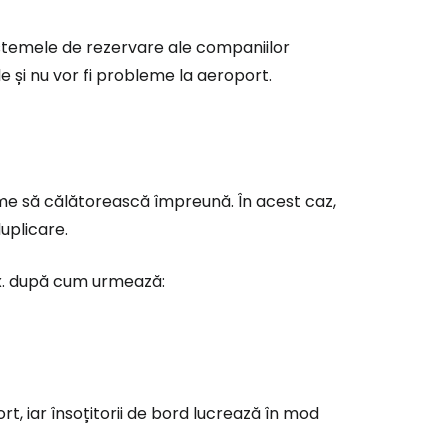
istemele de rezervare ale companiilor
e și nu vor fi probleme la aeroport.
ume să călătorească împreună. În acest caz,
duplicare.
e ex. după cum urmează:
rt, iar însoțitorii de bord lucrează în mod