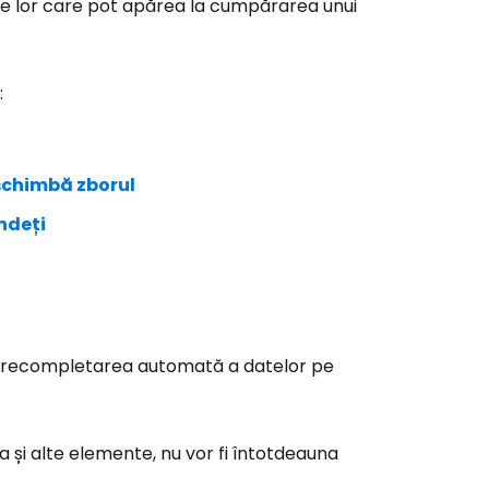
uțiile lor care pot apărea la cumpărarea unui
:
schimbă zborul
ndeți
 precompletarea automată a datelor pe
și alte elemente, nu vor fi întotdeauna