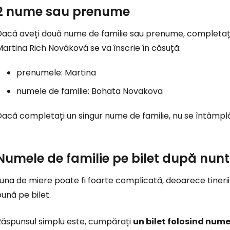
2 nume sau prenume
Dacă aveți două nume de familie sau prenume, completați-
artina Rich Nováková se va înscrie în căsuță:
prenumele: Martina
numele de familie: Bohata Novakova
acă completați un singur nume de familie, nu se întâmplă
Numele de familie pe bilet după nun
una de miere poate fi foarte complicată, deoarece tineri
ună pe bilet.
Răspunsul simplu este, cumpărați
un bilet folosind nume