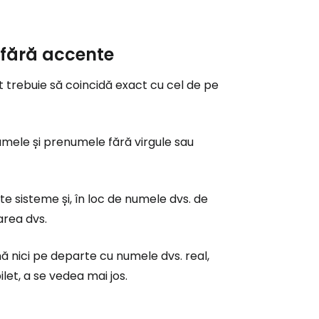
 fără accente
t trebuie să coincidă exact cu cel de pe
umele și prenumele fără virgule sau
e sisteme și, în loc de numele dvs. de
area dvs.
nă nici pe departe cu numele dvs. real,
let, a se vedea mai jos.