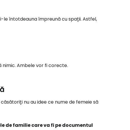
le întotdeauna împreună cu spații. Astfel,
 nimic. Ambele vor fi corecte.
tă
i căsătoriți nu au idee ce nume de femeie să
le de familie care va fi pe documentul