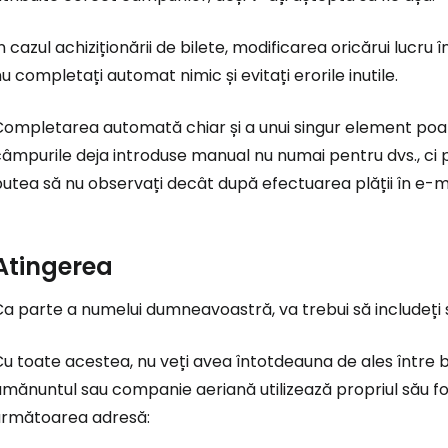
n cazul achiziționării de bilete, modificarea oricărui lucru
u completați automat nimic și evitați erorile inutile.
ompletarea automată chiar și a unui singur element poate
âmpurile deja introduse manual nu numai pentru dvs., ci p
utea să nu observați decât după efectuarea plății în e-mai
Atingerea
a parte a numelui dumneavoastră, va trebui să includeți și
u toate acestea, nu veți avea întotdeauna de ales între 
mănuntul sau companie aeriană utilizează propriul său form
următoarea adresă: