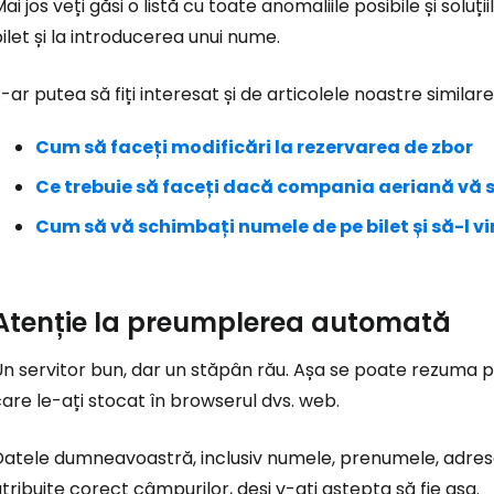
ai jos veți găsi o listă cu toate anomaliile posibile și sol
ilet și la introducerea unui nume.
-ar putea să fiți interesat și de articolele noastre similare
Cum să faceți modificări la rezervarea de zbor
Ce trebuie să faceți dacă compania aeriană vă 
Cum să vă schimbați numele de pe bilet și să-l vi
Atenție la preumplerea automată
Un servitor bun, dar un stăpân rău. Așa se poate rezuma
are le-ați stocat în browserul dvs. web.
atele dumneavoastră, inclusiv numele, prenumele, adresa 
tribuite corect câmpurilor, deși v-ați aștepta să fie așa.