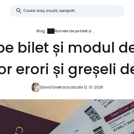
Blog
Numele de pe bilet și modul de rezolvare a diferitelor erori și greșeli de scriere
e bilet și modul de
lor erori și greșeli d
David Eiselt
actualizate 12. 01. 2026