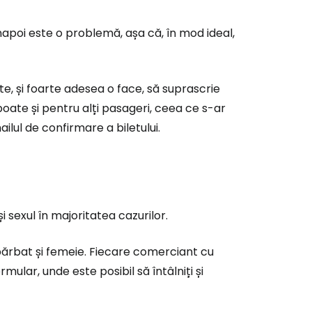
 înapoi este o problemă, așa că, în mod ideal,
, și foarte adesea o face, să suprascrie
oate și pentru alți pasageri, ceea ce s-ar
lul de confirmare a biletului.
 sexul în majoritatea cazurilor.
bărbat și femeie. Fiecare comerciant cu
ular, unde este posibil să întâlniți și