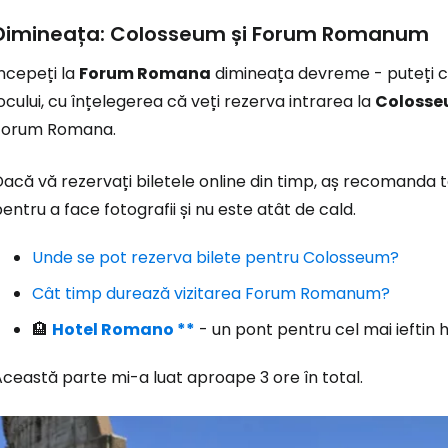
Dimineața: Colosseum și Forum Romanum
ncepeți la
Forum Romana
dimineața devreme - puteți cum
ocului, cu înțelegerea că veți rezerva intrarea la
Coloss
Forum Romana.
acă vă rezervați biletele online din timp, aș recomanda 
entru a face fotografii și nu este atât de cald.
Unde se pot rezerva bilete pentru Colosseum?
Cât timp durează vizitarea Forum Romanum?
🏨
Hotel Romano **
- un pont pentru cel mai iefti
ceastă parte mi-a luat aproape 3 ore în total.