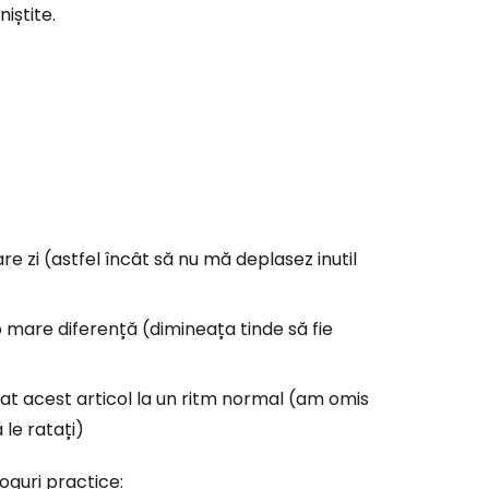
iștite.
are zi (astfel încât să nu mă deplasez inutil
o mare diferență (dimineața tinde să fie
at acest articol la un ritm normal (am omis
 le ratați)
loguri practice: