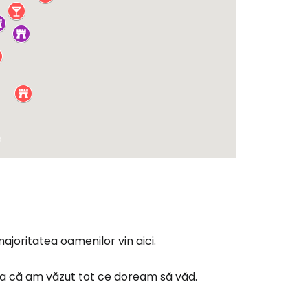
ă la Cestee
r
ntinuați cu Google
tinuați cu Facebook
ajoritatea oamenilor vin aici.
inuați cu e-mailul
ura că am văzut tot ce doream să văd.