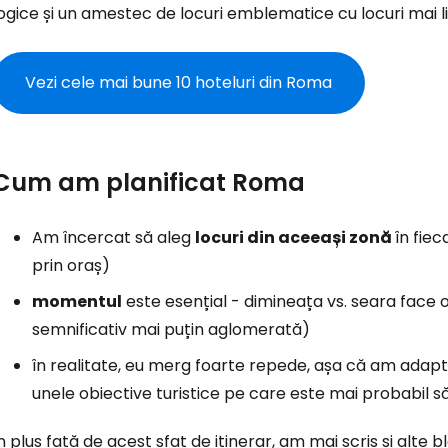
ogice și un amestec de locuri emblematice cu locuri mai lin
Vezi cele mai bune 10 hoteluri din Roma
Cum am planificat Roma
Am încercat să aleg
locuri din aceeași zonă
în fiec
prin oraș)
momentul
este esențial - dimineața vs. seara face 
semnificativ mai puțin aglomerată)
în realitate, eu merg foarte repede, așa că am adapt
unele obiective turistice pe care este mai probabil să
n plus față de acest sfat de itinerar, am mai scris și alte b