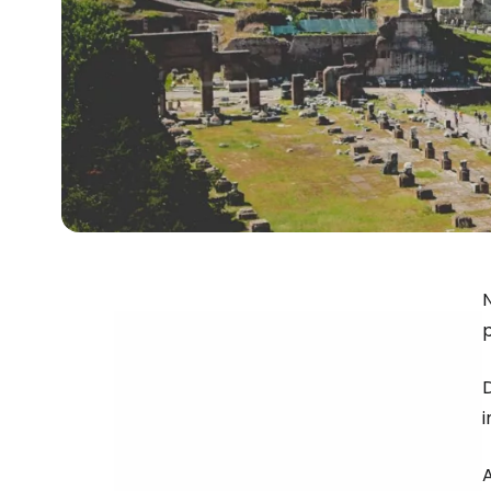
N
D
i
A