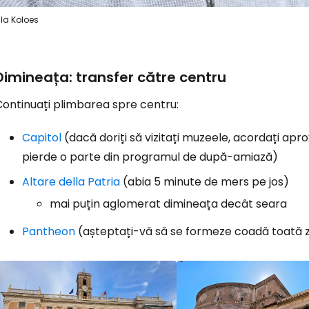
 la Koloes
Dimineața: transfer către centru
Continuați plimbarea spre centru:
Capitol
(dacă doriți să vizitați muzeele, acordați aprox
pierde o parte din programul de după-amiază)
Altare della Patria
(abia 5 minute de mers pe jos)
mai puțin aglomerat dimineața decât seara
Pantheon
(așteptați-vă să se formeze coadă toată zi