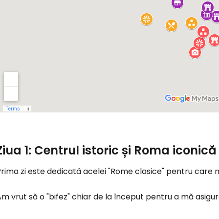
Conectați-v
... comunitatea mondială a călătorilo
Co
Con
Ziua 1: Centrul istoric și Roma iconică
rima zi este dedicată acelei "Rome clasice" pentru care m
Cont
m vrut să o "bifez" chiar de la început pentru a mă asig