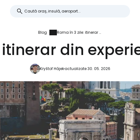
Blog
Roma în 3 zile: itinerar din experiența personală
: itinerar din exper
Kryštof Hájek
actualizate 30. 05. 2026