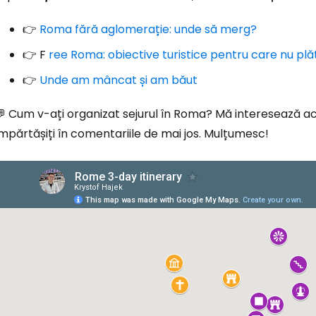
👉
Roma fără aglomerație: unde să merg?
👉 F
ree Roma: obiective turistice pentru care nu plă
👉
Unde am mâncat și am băut
 Cum v-ați organizat sejurul în Roma? Mă interesează aces
mpărtășiți în comentariile de mai jos. Mulțumesc!