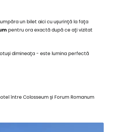
păra un bilet aici cu ușurință la fața
eum
pentru ora exactă după ce ați vizitat
totuși dimineața - este lumina perfectă
n hotel între Colosseum și Forum Romanum