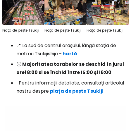
Piața de pește Tsukiji
Piața de pește Tsukiji
Piața de pește Tsukiji
📍 La sud de centrul orașului, lângă stația de
metrou Tsukijishijo
-
hartă
🕒
Majoritatea tarabelor se deschid în jurul
orei 8:00 și se închid între 15:00 și 16:00
ℹ️ Pentru informații detaliate, consultați articolul
nostru despre
piața de pește Tsukiji