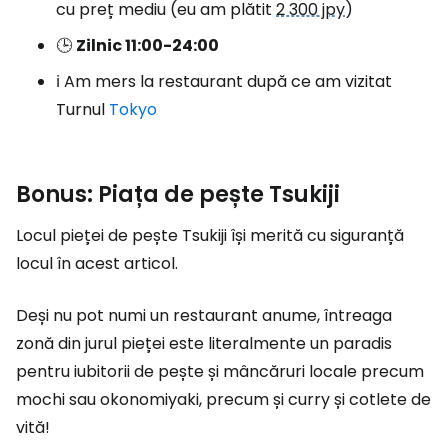
cu preț mediu (eu am plătit
2 300 jpy
)
🕒
Zilnic 11:00-24:00
ℹ️ Am mers la restaurant după ce am vizitat
Turnul
Tokyo
Bonus: Piața de pește Tsukiji
Locul pieței de pește Tsukiji își merită cu siguranță
locul în acest articol.
Deși nu pot numi un restaurant anume, întreaga
zonă din jurul pieței este literalmente un paradis
pentru iubitorii de pește și mâncăruri locale precum
mochi sau okonomiyaki, precum și curry și cotlete de
vită!