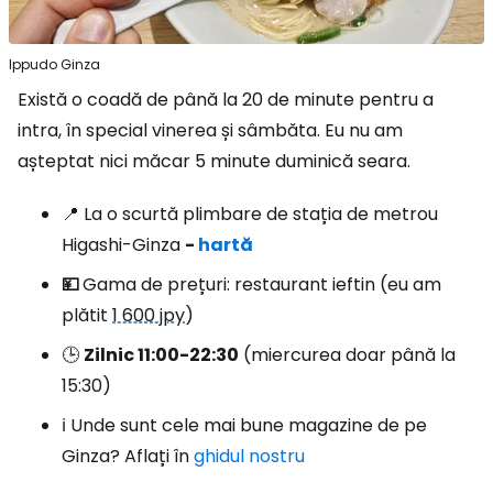
Ippudo Ginza
Există o coadă de până la 20 de minute pentru a
intra, în special vinerea și sâmbăta. Eu nu am
așteptat nici măcar 5 minute duminică seara.
📍 La o scurtă plimbare de stația de metrou
Higashi-Ginza
-
hartă
💴
Gama de prețuri: restaurant ieftin (eu am
plătit
1 600 jpy
)
🕒
Zilnic 11:00-22:30
(miercurea doar până la
15:30)
ℹ️ Unde sunt cele mai bune magazine de pe
Ginza? Aflați în
ghidul nostru