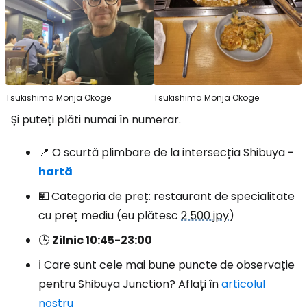
Tsukishima Monja Okoge
Tsukishima Monja Okoge
Și puteți plăti numai în numerar.
📍 O scurtă plimbare de la intersecția Shibuya
-
hartă
💴
Categoria de preț: restaurant de specialitate
cu preț mediu (eu plătesc
2 500 jpy
)
🕒
Zilnic 10:45-23:00
ℹ️ Care sunt cele mai bune puncte de observație
pentru Shibuya Junction? Aflați în
articolul
nostru