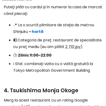
Puteți plăti cu cardul și în numerar la casa de marcat
când plecați.
📍 La o scurtă plimbare de stația de metrou
Shinjuku
-
hartă
💴
Categoria de preț: restaurant de specialitate
cu preț mediu (eu am plătit
2 710 jpy
)
🕒
Zilnic 11:00-22:00
ℹ️ Sfat: combinați vizita cu o vizită gratuită la
Tokyo Metropolitan Government Building
4. Tsukishima Monja Okoge
Merg la acest restaurant cu un rating Google