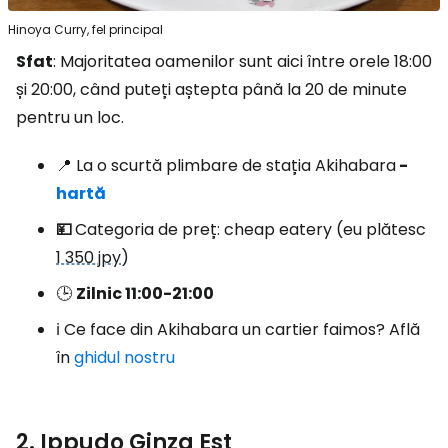
Hinoya Curry, fel principal
Sfat
: Majoritatea oamenilor sunt aici între orele 18:00
și 20:00, când puteți aștepta până la 20 de minute
pentru un loc.
📍 La o scurtă plimbare de stația Akihabara
-
hartă
💴
Categoria de preț: cheap eatery (eu plătesc
1 350 jpy
)
🕒
Zilnic 11:00-21:00
ℹ️ Ce face din Akihabara un cartier faimos? Află
în
ghidul nostru
2. Ippudo Ginza Est