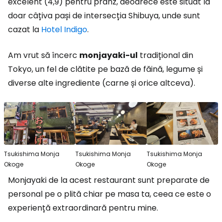
excelent (4,9) pentru prânz, deoarece este situat la
doar câțiva pași de intersecția Shibuya, unde sunt
cazat la
Hotel Indigo
.
Am vrut să încerc
monjayaki-ul
tradițional din
Tokyo, un fel de clătite pe bază de făină, legume și
diverse alte ingrediente (carne și orice altceva).
Tsukishima Monja
Tsukishima Monja
Tsukishima Monja
Okoge
Okoge
Okoge
Monjayaki de la acest restaurant sunt preparate de
personal pe o plită chiar pe masa ta, ceea ce este o
experiență extraordinară pentru mine.