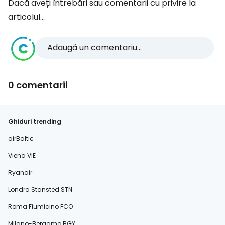
Dacă aveți întrebări sau comentarii cu privire la
articolul...
Adaugă un comentariu...
0 comentarii
Ghiduri trending
airBaltic
Viena VIE
Ryanair
Londra Stansted STN
Roma Fiumicino FCO
Milano-Bergamo BGY