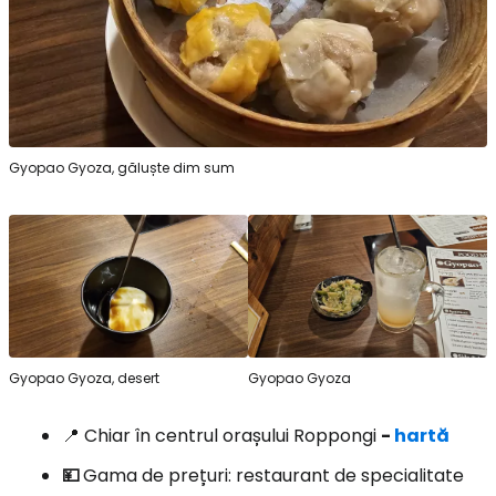
Gyopao Gyoza, găluște dim sum
Gyopao Gyoza, desert
Gyopao Gyoza
📍 Chiar în centrul orașului Roppongi
-
hartă
💴
Gama de prețuri: restaurant de specialitate