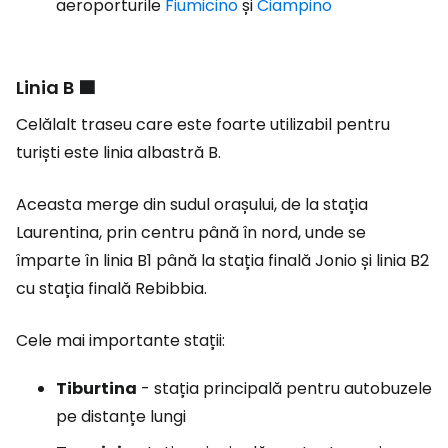
aeroporturile
Fiumicino
și
Ciampino
Linia B 🟦
Celălalt traseu care este foarte utilizabil pentru
turiști este linia albastră B.
Aceasta merge din sudul orașului, de la stația
Laurentina, prin centru până în nord, unde se
împarte în linia B1 până la stația finală Jonio și linia B2
cu stația finală Rebibbia.
Cele mai importante stații:
Tiburtina
- stația principală pentru autobuzele
pe distanțe lungi