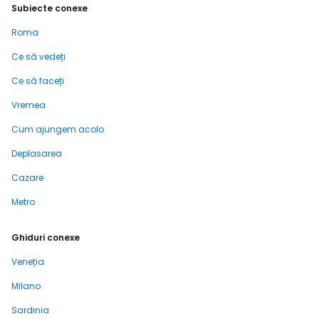
Subiecte conexe
Roma
Ce să vedeți
Ce să faceți
Vremea
Cum ajungem acolo
Deplasarea
Cazare
Metro
Ghiduri conexe
Veneția
Milano
Sardinia