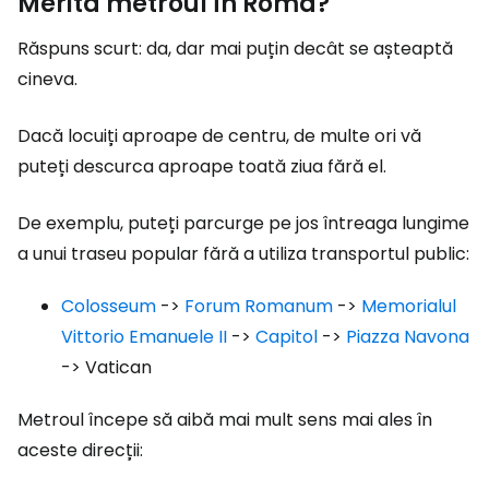
Merită metroul în Roma?
Răspuns scurt: da, dar mai puțin decât se așteaptă
cineva.
Dacă locuiți aproape de centru, de multe ori vă
puteți descurca aproape toată ziua fără el.
De exemplu, puteți parcurge pe jos întreaga lungime
a unui traseu popular fără a utiliza transportul public:
Colosseum
->
Forum Romanum
->
Memorialul
Vittorio Emanuele II
->
Capitol
->
Piazza Navona
-> Vatican
Metroul începe să aibă mai mult sens mai ales în
aceste direcții: