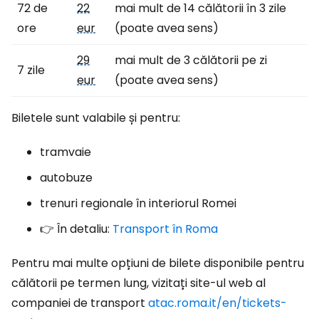
72 de
22
mai mult de 14 călătorii în 3 zile
ore
eur
(poate avea sens)
29
mai mult de 3 călătorii pe zi
7 zile
eur
(poate avea sens)
Biletele sunt valabile și pentru:
tramvaie
autobuze
trenuri regionale în interiorul Romei
👉 În detaliu:
Transport în Roma
Pentru mai multe opțiuni de bilete disponibile pentru
călătorii pe termen lung, vizitați site-ul web al
companiei de transport
atac.roma.it/en/tickets-