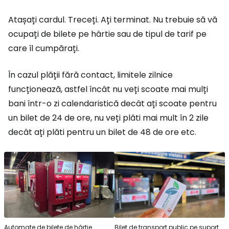
Atașați cardul. Treceți. Ați terminat. Nu trebuie să vă
ocupați de bilete pe hârtie sau de tipul de tarif pe
care îl cumpărați.
În cazul plății fără contact, limitele zilnice
funcționează, astfel încât nu veți scoate mai mulți
bani într-o zi calendaristică decât ați scoate pentru
un bilet de 24 de ore, nu veți plăti mai mult în 2 zile
decât ați plăti pentru un bilet de 48 de ore etc.
Automate de bilete de hârtie
Bilet de transport public pe suport