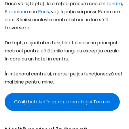
Dacă vă așteptați la o rețea precum cea din
Londra
,
Barcelona
sau
Paris
, veți fi puțin surprinși. Roma are
doar 3 linii și ocolește centrul istoric în loc să îl
traverseze.
De fapt, majoritatea turiștilor folosesc în principal
metroul pentru călătoriile lungi, cu excepția cazului
în care au un hotel în centru.
În interiorul centrului, mersul pe jos funcționează cel
mai bine pentru mine.
Găsiți hoteluri în apropierea stației Termini