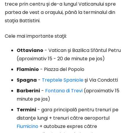
trece prin centru și de-a lungul Vaticanului spre
partea de vest a orașului, până la terminalul din
stația Battistini.
Cele mai importante stații:
Ottaviano
- Vatican și Bazilica Sfântul Petru
(aproximativ 15 - 20 de minute pe jos)
Flaminio
- Piazza del Popolo
Spagna
-
Treptele Spaniole
și Via Condotti
Barberini
-
Fontana di Trevi
(aproximativ 15
minute pe jos)
Termini
- gara principală pentru trenuri pe
distanțe lungi + trenuri către aeroportul
Fiumicino
+ autobuze expres către