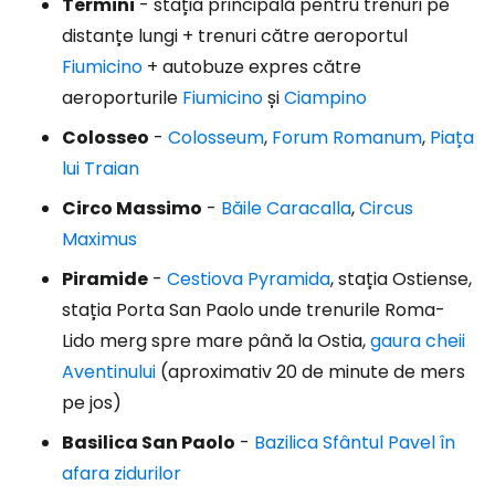
Termini
- stația principală pentru trenuri pe
distanțe lungi + trenuri către aeroportul
Fiumicino
+ autobuze expres către
aeroporturile
Fiumicino
și
Ciampino
Colosseo
-
Colosseum
,
Forum Romanum
,
Piața
lui Traian
Circo Massimo
-
Băile Caracalla
,
Circus
Maximus
Piramide
-
Cestiova Pyramida
, stația Ostiense,
stația Porta San Paolo unde trenurile Roma-
Lido merg spre mare până la Ostia,
gaura cheii
Aventinului
(aproximativ 20 de minute de mers
pe jos)
Basilica San Paolo
-
Bazilica Sfântul Pavel în
afara zidurilor