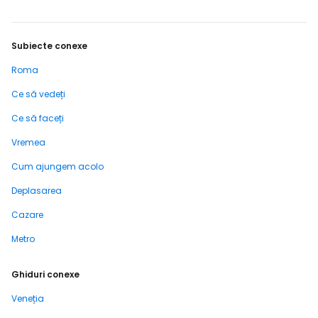
Subiecte conexe
Roma
Ce să vedeți
Ce să faceți
Vremea
Cum ajungem acolo
Deplasarea
Cazare
Metro
Ghiduri conexe
Veneția