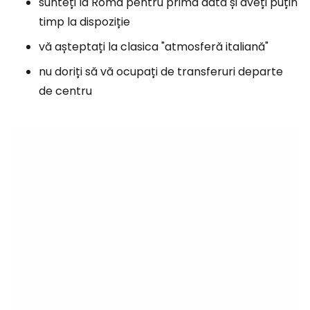
sunteți la Roma pentru prima dată și aveți puțin
timp la dispoziție
vă așteptați la clasica "atmosferă italiană"
nu doriți să vă ocupați de transferuri departe
de centru