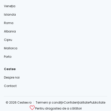
Veneția
Islanda
Roma
Albania
Cipru
Mallorca
Porto
Cestee
Despre noi
Contact
© 2026 Cestee.ro
Termeni și condiții
Confidențialitate
Publicitate
Pentru dragostea de a călători