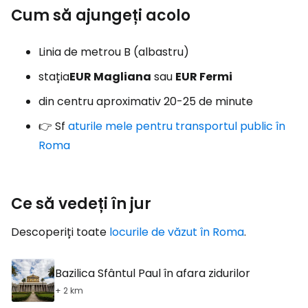
Cum să ajungeți acolo
Linia de metrou B (albastru)
stația
EUR Magliana
sau
EUR Fermi
din centru aproximativ 20-25 de minute
👉 Sf
aturile mele pentru transportul public în
Roma
Ce să vedeți în jur
Descoperiți toate
locurile de văzut în Roma
.
Bazilica Sfântul Paul în afara zidurilor
+ 2 km