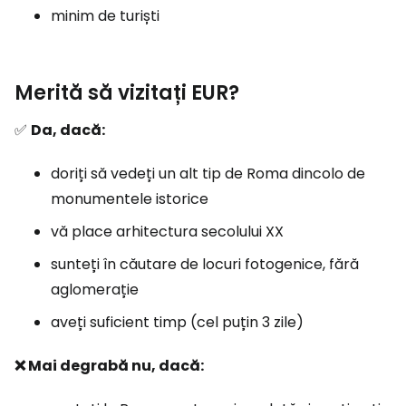
minim de turiști
Merită să vizitați EUR?
✅
Da, dacă:
doriți să vedeți un alt tip de Roma dincolo de
monumentele istorice
vă place arhitectura secolului XX
sunteți în căutare de locuri fotogenice, fără
aglomerație
aveți suficient timp (cel puțin 3 zile)
❌ Mai degrabă nu, dacă: