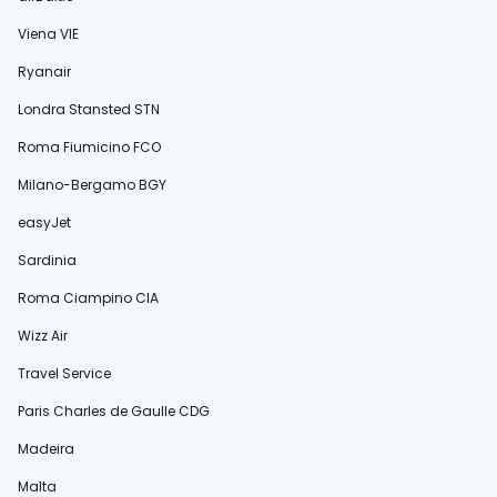
Viena VIE
Ryanair
Londra Stansted STN
Roma Fiumicino FCO
Milano-Bergamo BGY
easyJet
Sardinia
Roma Ciampino CIA
Wizz Air
Travel Service
Paris Charles de Gaulle CDG
Madeira
Malta