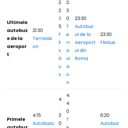
2
2:
2
3
:1
0
23:30
Ultimele
5
T
Autobuz
autobuz
21:30
F
e
ul de la
23:30
e de la
Terravisi
li
rr
Aeroport
Flixbus
aeropor
on
x
a
ul din
t
b
vi
Roma
u
si
s
o
n
4:
4
4
.
0
4:15
3
6:20
Primele
T
Autobuzu
0
Autobuz
autobuz
e