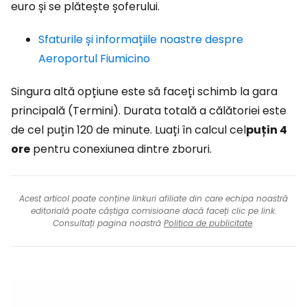
euro și se plătește șoferului.
Sfaturile și informațiile noastre despre
Aeroportul Fiumicino
Singura altă opțiune este să faceți schimb la gara
principală (Termini). Durata totală a călătoriei este
de cel puțin 120 de minute. Luați în calcul cel
puțin 4
ore
pentru conexiunea dintre zboruri.
Acest articol poate conține linkuri afiliate din care echipa noastră
editorială poate câștiga comisioane dacă faceți clic pe link.
Consultați pagina noastră
Politica de publicitate
.