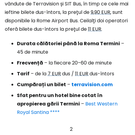
vândute de Terravision și SIT Bus, în timp ce cele mai
ieftine bilete dus-întors, la prețul de
9,90 EUR
, sunt
disponibile la Rome Airport Bus. Ceilalți doi operatori
oferă bilete dus-întors la prețul de
11 EUR
.
Durata călătoriei până la Roma Termini
–
45 de minute
Frecvență
– la fiecare 20–60 de minute
Tarif
– de la
7 EUR
dus /
11 EUR
dus-întors
Cumpărați un bilet
–
terravision.com
Sfat pentru un hotel bine cotat în
apropierea gării Termini
–
Best Western
Royal Santina ****
2