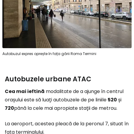
Autobuzul expres oprește în fața gării Roma Termini
Autobuzele urbane ATAC
Cea mai ieftină
modalitate de a ajunge în centrul
orașului este să luați autobuzele de pe liniile
520
și
720
până la cele mai apropiate stații de metrou.
La aeroport, acestea pleacă de la peronul 7, situat în
fața terminalului.