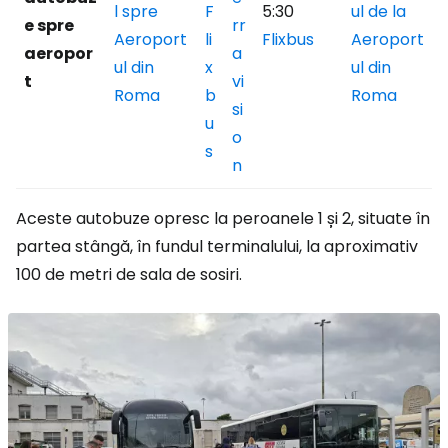
l spre
F
5:30
ul de la
e spre
rr
Aeroport
li
Flixbus
Aeroport
aeropor
a
ul din
x
ul din
t
vi
Roma
b
Roma
si
u
o
s
n
Aceste autobuze opresc la peroanele 1 și 2, situate în
partea stângă, în fundul terminalului, la aproximativ
100 de metri de sala de sosiri.