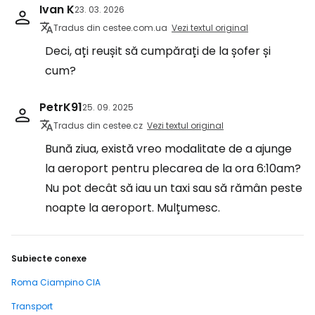
Ivan K
23. 03. 2026
Tradus din cestee.com.ua
Vezi textul original
Deci, ați reușit să cumpărați de la șofer și
cum?
PetrK91
25. 09. 2025
Tradus din cestee.cz
Vezi textul original
Bună ziua, există vreo modalitate de a ajunge
la aeroport pentru plecarea de la ora 6:10am?
Nu pot decât să iau un taxi sau să rămân peste
noapte la aeroport. Mulțumesc.
Subiecte conexe
Roma Ciampino CIA
Transport