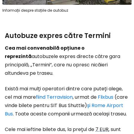
Informații despre stațiile de autobuz
Autobuze expres către Termini
Cea mai convenabilă opțiune o
reprezintă
autobuzele expres directe către gara
principală, „Termini”, care nu opresc nicăieri
altundeva pe traseu.
Există mai mulți operatori dintre care puteți alege,
cel mai mare
fiind Terravision
, urmat de
Flixbus
(care
vinde bilete pentru SIT Bus Shuttle)
și Rome Airport
Bus
. Toate aceste companii urmează același traseu.
Cele mai ieftine bilete dus, la prețul de
7 EUR
, sunt