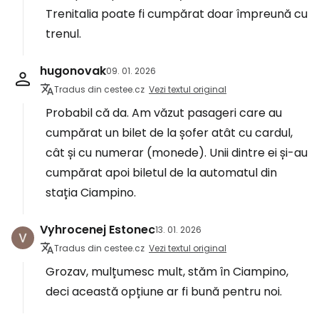
Trenitalia poate fi cumpărat doar împreună cu
trenul.
hugonovak
09. 01. 2026
Tradus din cestee.cz
Vezi textul original
Probabil că da. Am văzut pasageri care au
cumpărat un bilet de la șofer atât cu cardul,
cât și cu numerar (monede). Unii dintre ei și-au
cumpărat apoi biletul de la automatul din
stația Ciampino.
Vyhrocenej Estonec
13. 01. 2026
Tradus din cestee.cz
Vezi textul original
Grozav, mulțumesc mult, stăm în Ciampino,
deci această opțiune ar fi bună pentru noi.