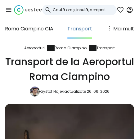
Roma Ciampino CIA
Transport
Mai mult
Conectați-vă la
Cestee
Aeroporturi
Roma Ciampino
Transport
Transport de la Aeroportul
... comunitatea mondială a călătorilor
Roma Ciampino
Continuați cu Google
Kryštof Hájek
actualizate 26. 06. 2026
Continuați cu Facebook
Continuați cu e-mailul