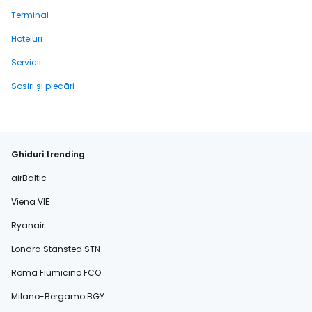
Terminal
Hoteluri
Servicii
Sosiri și plecări
Ghiduri trending
airBaltic
Viena VIE
Ryanair
Londra Stansted STN
Roma Fiumicino FCO
Milano-Bergamo BGY