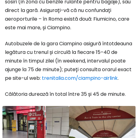
sosiri (în zona cu benzile rulante pentru bagaje), sau
direct la gară. Asigurați-vă că nu confundați
aeroporturile – în Roma există două: Fiumicino, care
este mai mare, și Ciampino.
Autobuzele de la gara Ciampino asigură întotdeauna
legătura cu trenul și circulă la fiecare 15–40 de
minute în timpul zilei (în weekend, intervalul poate
ajunge la 75 de minute); puteți consulta orarul exact
pe site-ul web:
trenitalia.com/ciampino-airlink
.
Călătoria durează în total între 35 și 45 de minute.