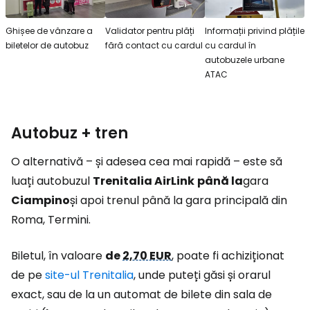
Ghișee de vânzare a
Validator pentru plăți
Informații privind plățile
biletelor de autobuz
fără contact cu cardul
cu cardul în
autobuzele urbane
ATAC
Autobuz + tren
O alternativă – și adesea cea mai rapidă – este să
luați autobuzul
Trenitalia AirLink
până la
gara
Ciampino
și apoi trenul până la gara principală din
Roma, Termini.
Biletul, în valoare
de
2,70 EUR
, poate fi achiziționat
de pe
site-ul Trenitalia
, unde puteți găsi și orarul
exact, sau de la un automat de bilete din sala de