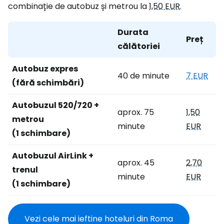
combinație de autobuz și metrou la
1,50 EUR
.
Durata
Preț
călătoriei
Autobuz expres
40 de minute
7 EUR
(fără schimbări)
Autobuzul 520/720 +
aprox. 75
1,50
metrou
minute
EUR
(1 schimbare)
Autobuzul AirLink +
aprox. 45
2,70
trenul
minute
EUR
(1 schimbare)
Vezi cele mai ieftine hoteluri din Roma