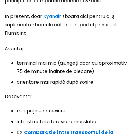
principal de companiile aeriene low-cost.
În prezent, doar
Ryanair
zboară aici pentru a-și
suplimenta zborurile către aeroportul principal
Fiumicino.
Avantaj:
terminal mai mic (ajungeți doar cu aproximativ
75 de minute înainte de plecare)
orientare mai rapidă după sosire
Dezavantaj:
mai puține conexiuni
infrastructură feroviară mai slabă
👉
Comparație între transportul de la