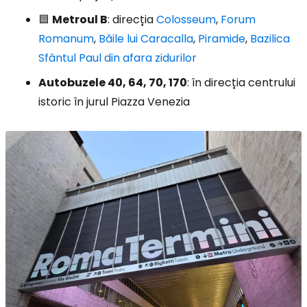
🟦
Metroul B
: direcția
Colosseum
,
Forum
Romanum
,
Băile lui Caracalla
,
Piramide
,
Bazilica
Sfântul Paul din afara zidurilor
Autobuzele 40, 64, 70, 170
: în direcția centrului
istoric în jurul Piazza Venezia