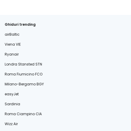
Ghiduri trending
airBaltic
Viena VIE
Ryanair
Londra Stansted STN
Roma Fiumicino FCO
Milano-Bergamo BGY
easyJet
Sardinia
Roma Ciampino CIA
Wizz Air