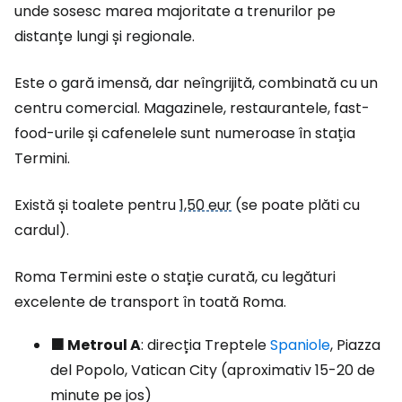
unde sosesc marea majoritate a trenurilor pe
distanțe lungi și regionale.
Este o gară imensă, dar neîngrijită, combinată cu un
centru comercial. Magazinele, restaurantele, fast-
food-urile și cafenelele sunt numeroase în stația
Termini.
Există și toalete pentru
1,50 eur
(se poate plăti cu
cardul).
Roma Termini este o stație curată, cu legături
excelente de transport în toată Roma.
🟧 Metroul A
: direcția Treptele
Spaniole
, Piazza
del Popolo, Vatican City (aproximativ 15-20 de
minute pe jos)