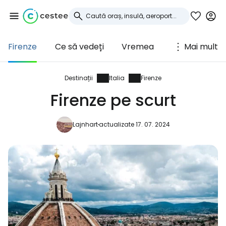
Firenze
Ce să vedeți
Vremea
Mai mult
Conectați-vă la
Cestee
Destinații
Italia
Firenze
Firenze pe scurt
... comunitatea mondială a călătorilor
Lajnhart
actualizate 17. 07. 2024
Continuați cu Google
Continuați cu Facebook
Continuați cu e-mailul