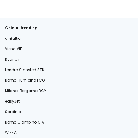
Ghiduri trending
airBaltic
Viena VIE
Ryanair
Londra Stansted STN
Roma Fiumicino FCO
Milano-Bergamo BGY
easyJet
Sardinia
Roma Ciampino CIA
Wizz Air