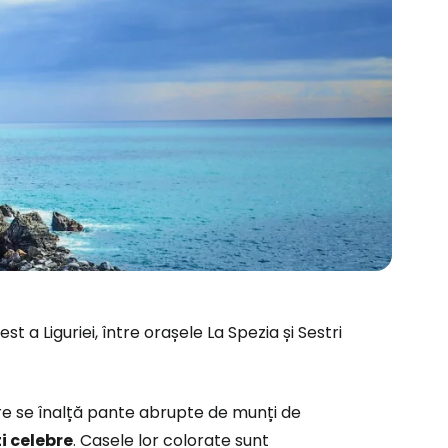
 a Liguriei, între orașele La Spezia și Sestri
ă la Cestee
e se înalță pante abrupte de munți de
ti celebre
. Casele lor colorate sunt