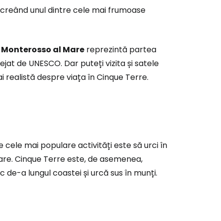
r
i, creând unul dintre cele mai frumoase
ntinuați cu Google
i
Monterosso al Mare
reprezintă partea
ejat de UNESCO. Dar puteți vizita și satele
 realistă despre viața în Cinque Terre.
tinuați cu Facebook
inuați cu e-mailul
 cele mai populare activități este să urci în
uitoare. Cinque Terre este, de asemenea,
 de-a lungul coastei și urcă sus în munți.