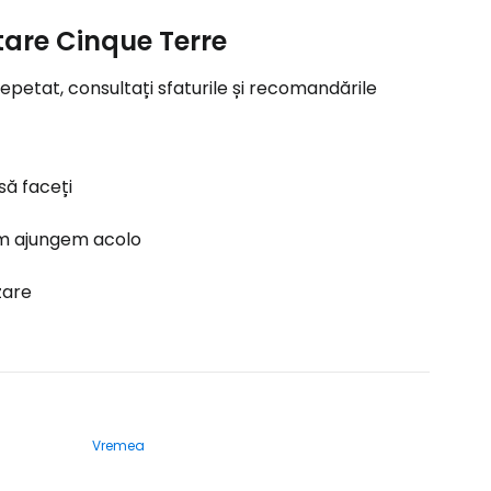
itare Cinque Terre
epetat, consultați sfaturile și recomandările
să faceți
 ajungem acolo
zare
Vremea