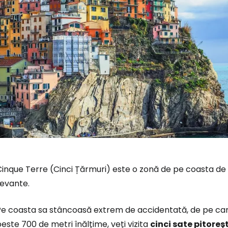
inque Terre (Cinci Țărmuri) este o zonă de pe coasta de est
Levante.
Conectați-v
Pe coasta sa stâncoasă extrem de accidentată, de pe car
este 700 de metri înălțime, veți vizita
cinci sate pitoreș