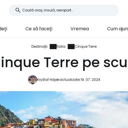
deți
Ce să faceți
Vremea
Cum aju
Destinații
Italia
Cinque Terre
inque Terre pe scu
Kryštof Hájek
actualizate 19. 07. 2024