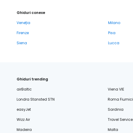
Ghiduri conexe
Veneția
Milano
Firenze
Pisa
Siena
Lucca
Ghiduri trending
airBaltic
Viena VIE
Londra Stansted STN
Roma Fiumic
easyJet
Sardinia
Wizz Air
Travel Service
Madeira
Malta