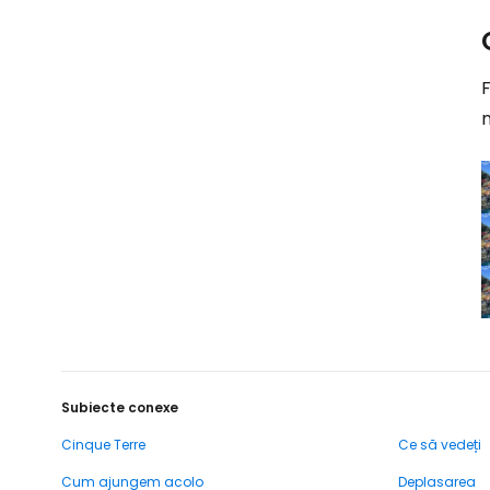
F
n
Subiecte conexe
Cinque Terre
Ce să vedeți
Cum ajungem acolo
Deplasarea