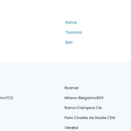
Roma
Toscana
Bari
Ryanair
ino FCO
Milano-Bergamo BGY
Roma Ciampino CIA
Paris Charles de Gaulle CDG
Veneția