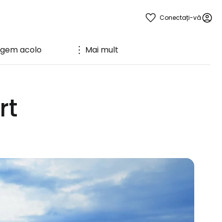
Conectați-vă
ngem acolo
Mai mult
rt