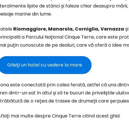
... comunitatea mondială a călătorilo
iteralmente lipite de stânci și faleze chiar deasupra mări
eisaje marine din lume.
Co
Satele
Riomaggiore, Manarola, Corniglia, Vernazza
ș
rincipală a Parcului Național Cinque Terre, care este prot
ai puțin cunoscute de pe dealuri, care vă oferă o idee mai
Con
Găsiți un hotel cu vedere la mare
Cont
ona este conectată prin calea ferată, astfel că una dintre
ren dintr-un sat în altul și să te bucuri de priveliștile ul
trăbătută de o rețea de trasee de drumeții care șerpuiesc
flați mai multe despre Cinque Terre citind acest ghid.