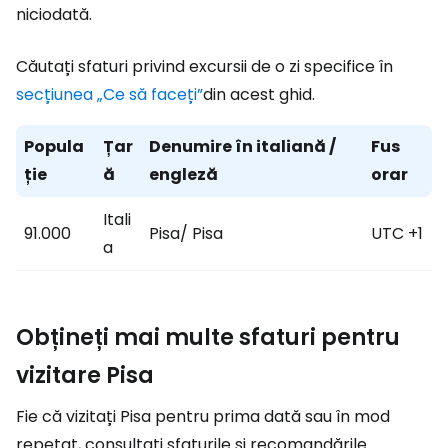
niciodată.
Căutați sfaturi privind excursii de o zi specifice în
secțiunea „Ce să faceți”
din acest ghid.
Popula
Țar
Denumire în italiană /
Fus
ție
ă
engleză
orar
Itali
91.000
Pisa/ Pisa
UTC +1
a
Obțineți mai multe sfaturi pentru
vizitare Pisa
Fie că vizitați Pisa pentru prima dată sau în mod
repetat, consultați sfaturile și recomandările