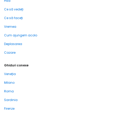
Pisa
Ce să vedeți
Ce să faceți
Vremea
Cum ajungem acolo
Deplasarea
Cazare
Ghiduri conexe
Veneția
Milano
Roma
Sardinia
Firenze