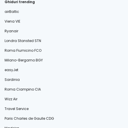
Ghiduri trending
airBaltic
Viena VIE
Ryanair
Londra Stansted STN
Roma Fiumicino FCO
Milano-Bergamo BGY
easyJet
Sardinia
Roma Ciampino CIA
Wizz Air
Travel Service
Paris Charles de Gaulle CDG