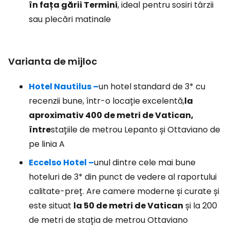
în fața gării Termini
, ideal pentru sosiri târzii
sau plecări matinale
Varianta de mijloc
Hotel Nautilus –
un hotel standard de 3* cu
recenzii bune, într-o locație excelentă,
la
aproximativ 400 de metri de Vatican,
între
stațiile de metrou Lepanto și Ottaviano de
pe linia A
Eccelso Hotel –
unul dintre cele mai bune
hoteluri de 3* din punct de vedere al raportului
calitate-preț. Are camere moderne și curate și
este situat
la 50 de metri de Vatican
și la 200
de metri de stația de metrou Ottaviano