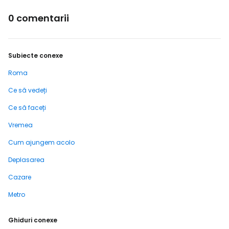
0 comentarii
Subiecte conexe
Roma
Ce să vedeți
Ce să faceți
Vremea
Cum ajungem acolo
Deplasarea
Cazare
Metro
Ghiduri conexe