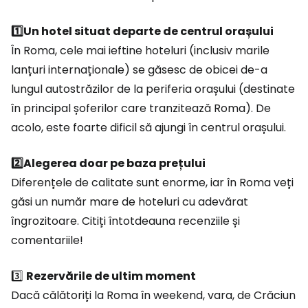
1️⃣Un hotel situat departe de centrul orașului
În Roma, cele mai ieftine hoteluri (inclusiv marile
lanțuri internaționale) se găsesc de obicei de-a
lungul autostrăzilor de la periferia orașului (destinate
în principal șoferilor care tranzitează Roma). De
acolo, este foarte dificil să ajungi în centrul orașului.
2️⃣Alegerea doar pe baza prețului
Diferențele de calitate sunt enorme, iar în Roma veți
găsi un număr mare de hoteluri cu adevărat
îngrozitoare. Citiți întotdeauna recenziile și
comentariile!
3️⃣
Rezervările de ultim moment
Dacă călătoriți la Roma în weekend, vara, de Crăciun