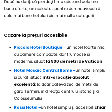
Dacă nu doriți să pierdeți timp căutând cele mai
bune oferte, am selectat pentru dumneavoastră
cele mai bune hoteluri din mai multe categorii.
Cazare la prețuri accesibile
Piccolo Hotel Boutique
– un hotel foarte mic,
cu camere compacte, dar frumoase și
moderne, situat
la 500 de metri de Vatican
Hotel Mosaic Central Rome –
un hotel simplu
și curat, situat
într-o locație absolut
excelentă
: la doar câteva zeci de metri de
gara Termini, în direcția centrului istoric și a
Colosseumului
Rossi Hotel –
un hotel simplu și accesibil,
chiar