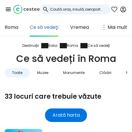
Roma
Ce să vedeți
Vremea
Mai mult
Conectați-vă la
Cestee
Destinații
Italia
Roma
Ce să vedeți
Ce să vedeți în Roma
... comunitatea mondială a călătorilor
Toate
Muzee
Monumente
Clădiri
Na
Continuați cu Google
33 locuri care trebuie văzute
Continuați cu Facebook
Arată harta
Continuați cu e-mailul