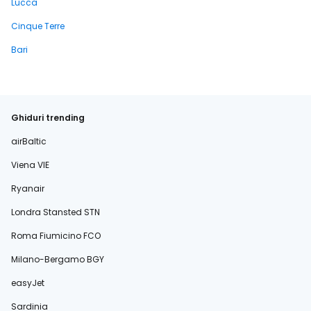
Lucca
Cinque Terre
Bari
Ghiduri trending
airBaltic
Viena VIE
Ryanair
Londra Stansted STN
Roma Fiumicino FCO
Milano-Bergamo BGY
easyJet
Sardinia