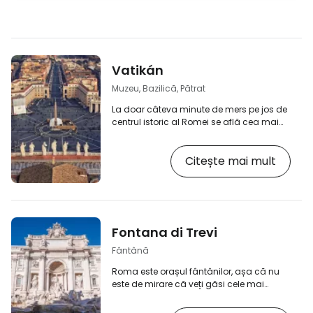
Vatikán
Muzeu, Bazilică, Pătrat
La doar câteva minute de mers pe jos de
centrul istoric al Romei se află cea mai
mică țară din lume - Cetatea
Vaticanului. În mai puțin de o jumătate
Citește mai mult
de kilometru pătrat, veți găsi unele dintre
cele mai importante locuri din lumea
creștină, inclusiv Bazilica Sfântul Petru,
Muzeele Vaticanului și Capela Sixtină.
[btn "Afișați cele mai apropiate hoteluri
din apropierea orașului Vatican"
Fontana di Trevi
https://www.booking.com/district/it/rome/va
prati.cs…
Fântână
Roma este orașul fântânilor, așa că nu
este de mirare că veți găsi cele mai
frumoase din lume. Cel puțin în opinia
mea, cu siguranță este. Fontana di Trevi