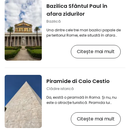
Bazilica Sfântul Paul în
afara zidurilor
Bazilică
Una dintre cele trei mari bazilici papale de
pe teritoriul Romei, este situată în afara
centrului istoric imediat, dar este totuși
una dintre "vizitele obligatorii" ale Romei.
Citește mai mult
Inițial o biserică romanică, construcția a
început în secolul al IV-lea, dar nu a fost
finalizată până în 1823 în stil baroc. [btn
"Vedeți cele mai bune 10 hoteluri din
Roma"
https://www.booking.com/city/it/rome.en.htm
Piramide di Caio Cestio
aid=2405306;label=p-rim-bazilika-
hradby] Bazilica…
Clădire istorică
Da, există o piramidă în Roma. Și nu, nu
este o atracție turistică. Piramida lui
Cestius a fost construită în jurul anului 12
î.Hr. ca mormânt al oficialului roman
Citește mai mult
Caius Cestius - într-o perioadă în care
Roma era fascinată de Egipt. Astăzi, se
află chiar în afara zidurilor orașului și