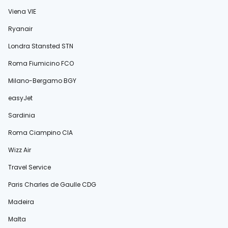
Viena VIE
Ryanair
Londra Stansted STN
Roma Fiumicino FCO
Milano-Bergamo BGY
easyJet
Sardinia
Roma Ciampino CIA
Wizz Air
Travel Service
Paris Charles de Gaulle CDG
Madeira
Malta