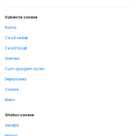
Subiecte conexe
Roma
Ce să vedeți
Ce să faceți
Vremea
Cum ajungem acolo
Deplasarea
Cazare
Metro
Ghiduri conexe
Veneția
Milano