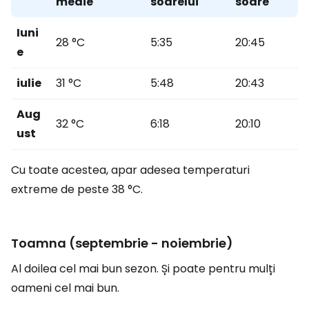
medie
soarelui
soare
Iuni
28 °C
5:35
20:45
e
iulie
31 °C
5:48
20:43
Aug
32 °C
6:18
20:10
ust
Cu toate acestea, apar adesea temperaturi
extreme de peste 38 °C.
Toamna (septembrie - noiembrie)
Al doilea cel mai bun sezon. Și poate pentru mulți
oameni cel mai bun.