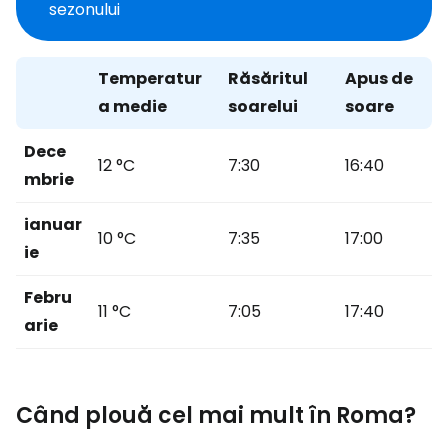
sezonului
Temperatur
Răsăritul
Apus de
a medie
soarelui
soare
Dece
12 °C
7:30
16:40
mbrie
ianuar
10 °C
7:35
17:00
ie
Febru
11 °C
7:05
17:40
arie
Când plouă cel mai mult în Roma?