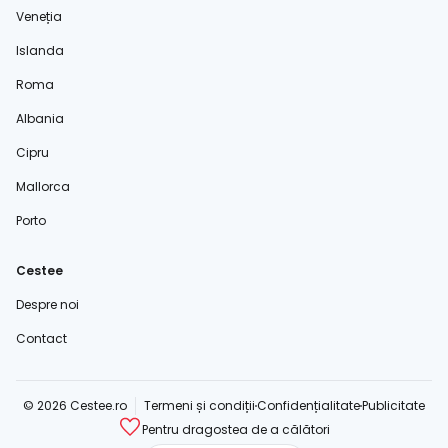
Veneția
Islanda
Roma
Albania
Cipru
Mallorca
Porto
Cestee
Despre noi
Contact
© 2026 Cestee.ro
Termeni și condiții
Confidențialitate
Publicitate
Pentru dragostea de a călători
cestee.com