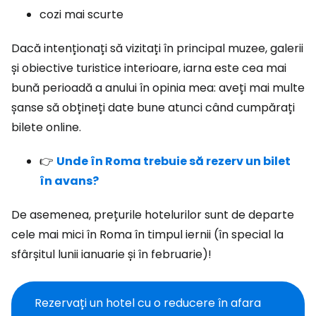
cozi mai scurte
Dacă intenționați să vizitați în principal muzee, galerii
și obiective turistice interioare, iarna este cea mai
bună perioadă a anului în opinia mea: aveți mai multe
șanse să obțineți date bune atunci când cumpărați
bilete online.
👉
Unde în Roma trebuie să rezerv un bilet
în avans?
De asemenea, prețurile hotelurilor sunt de departe
cele mai mici în Roma în timpul iernii (în special la
sfârșitul lunii ianuarie și în februarie)!
Rezervați un hotel cu o reducere în afara