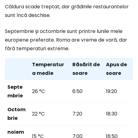
Căldura scade treptat, dar grădinile restaurantelor
sunt încă deschise.
Septembrie și octombrie sunt printre lunile mele
europene preferate. Roma are vreme de vară, dar
fără temperaturi extreme.
Temperatur
Răsărit de
Apus de
a medie
soare
soare
Septe
26 °C
6:50
19:20
mbrie
Octom
22 °C
7:20
18:30
brie
noiem
15 °C
7:00
16:50