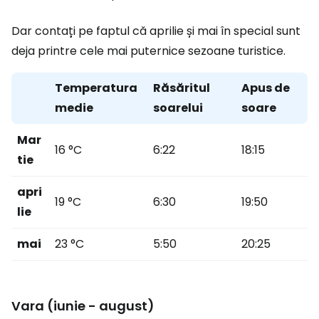
Dar contați pe faptul că aprilie și mai în special sunt
deja printre cele mai puternice sezoane turistice.
Temperatura
Răsăritul
Apus de
medie
soarelui
soare
Mar
16 °C
6:22
18:15
tie
apri
19 °C
6:30
19:50
lie
mai
23 °C
5:50
20:25
Vara (iunie - august)