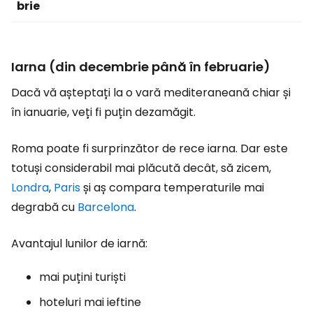
brie
Iarna (din decembrie până în februarie)
Dacă vă așteptați la o vară mediteraneană chiar și
în ianuarie, veți fi puțin dezamăgit.
Roma poate fi surprinzător de rece iarna. Dar este
totuși considerabil mai plăcută decât, să zicem,
Londra
,
Paris
și aș compara temperaturile mai
degrabă cu
Barcelona
.
Avantajul lunilor de iarnă:
mai puțini turiști
hoteluri mai ieftine