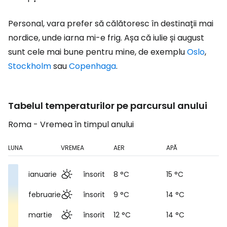
Personal, vara prefer să călătoresc în destinații mai
nordice, unde iarna mi-e frig. Așa că iulie și august
sunt cele mai bune pentru mine, de exemplu
Oslo
,
Stockholm
sau
Copenhaga
.
Tabelul temperaturilor pe parcursul anului
Roma - Vremea în timpul anului
LUNA
VREMEA
AER
APĂ
ianuarie
însorit
8 °C
15 °C
februarie
însorit
9 °C
14 °C
martie
însorit
12 °C
14 °C