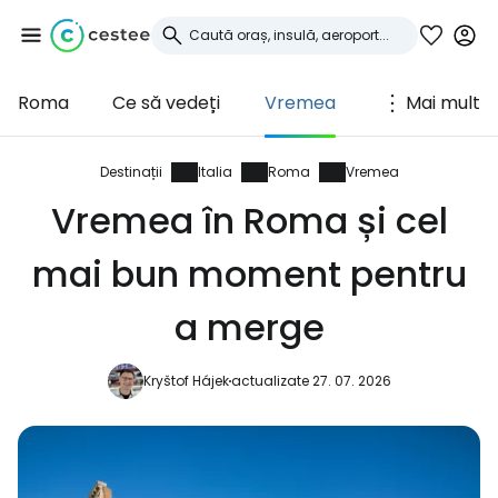
Roma
Ce să vedeți
Vremea
Mai mult
Conectați-vă la
Cestee
Destinații
Italia
Roma
Vremea
Vremea în Roma și cel
... comunitatea mondială a călătorilor
mai bun moment pentru
Continuați cu Google
a merge
Kryštof Hájek
actualizate 27. 07. 2026
Continuați cu Facebook
Continuați cu e-mailul