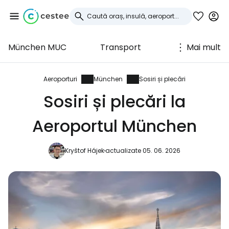
München MUC
Transport
Mai mult
Conectați-vă la
Cestee
Aeroporturi
München
Sosiri și plecări
Sosiri și plecări la
... comunitatea mondială a călătorilor
Aeroportul München
Continuați cu Google
Kryštof Hájek
actualizate 05. 06. 2026
Continuați cu Facebook
Continuați cu e-mailul