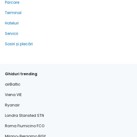
Parcare
Terminal
Hoteluri
Servicii
Sosiri și plecări
Ghiduri trending
airBaltic
Viena VIE
Ryanair
Londra Stansted STN
Roma Fiumicino FCO
Milano-Bergamo BGY