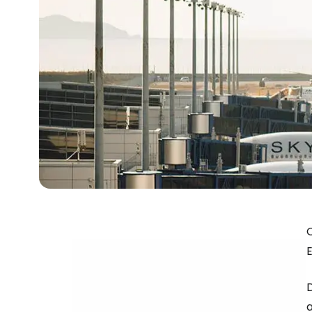
O
E
D
a