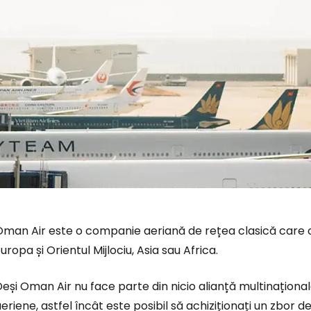
man Air este o companie aeriană de rețea clasică care ofe
uropa și Orientul Mijlociu, Asia sau Africa.
eși Oman Air nu face parte din nicio alianță multinaționa
eriene, astfel încât este posibil să achiziționați un zbor