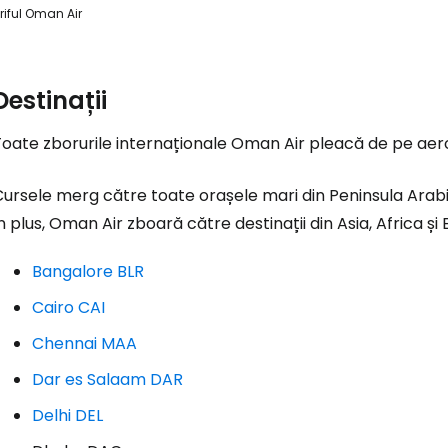
riful Oman Air
Destinații
Toate zborurile internaționale Oman Air pleacă de pe ae
ursele merg către toate orașele mari din Peninsula Arabic
n plus, Oman Air zboară către destinații din Asia, Africa 
Bangalore BLR
Cairo CAI
Chennai MAA
Dar es Salaam DAR
Delhi DEL