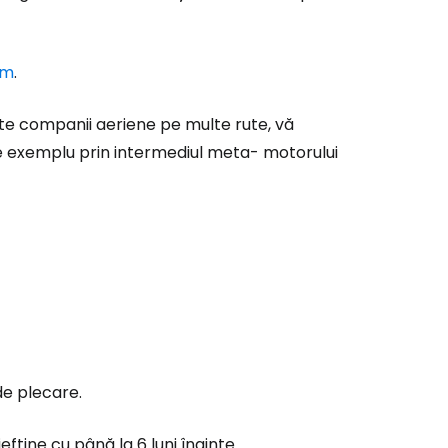
om
.
te companii aeriene pe multe rute, vă
e exemplu prin intermediul meta- motorului
de plecare.
ftine cu până la 6 luni înainte.