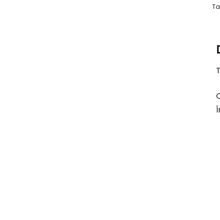
Ta
C
Î