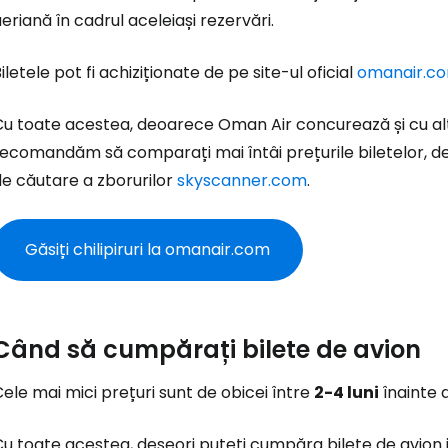
eriană în cadrul aceleiași rezervări.
iletele pot fi achiziționate de pe site-ul oficial
omanair.c
Cu toate acestea, deoarece Oman Air concurează și cu al
recomandăm să comparați mai întâi prețurile biletelor, d
de căutare a zborurilor
skyscanner.com
.
Găsiți chilipiruri la omanair.com
Când să cumpărați bilete de avion
ele mai mici prețuri sunt de obicei între
2-4 luni
înainte 
u toate acestea, deseori puteți cumpăra bilete de avion ie