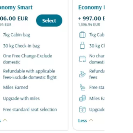
ă la Cestee
r
ntinuați cu Google
tinuați cu Facebook
inuați cu e-mailul