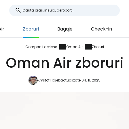
ir
Zboruri
Bagaje
Check-in
Companii aeriene
Oman Air
Zboruri
Oman Air zboruri
Kryštof Hájek
actualizate 04. 11. 2025