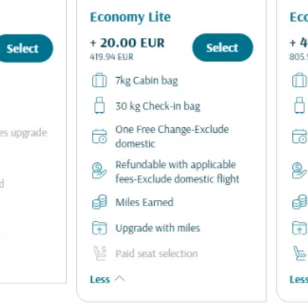
Conectați-v
... comunitatea mondială a călătorilo
Co
Con
Cont