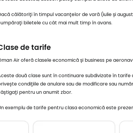
acă călătoriți în timpul vacanțelor de vară (iulie și augus
umpărați biletele cu cât mai mult timp în avans.
Clase de tarife
Oman Air oferă clasele economică și business pe aeronave
ceste două clase sunt în continuare subdivizate în tarife d
rivește condițiile de anulare sau de modificare sau număr
âștigați pentru un anumit zbor.
Un exemplu de tarife pentru clasa economică este prezent