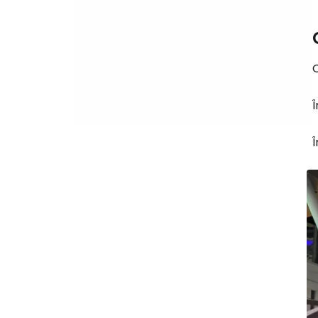
O
Î
Î