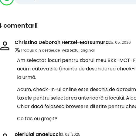
4 comentarii
Christina Deborah Herzel-Matsumura
25. 05. 2026
Tradus din cestee.de
Vezi textul original
Am selectat locuri pentru zborul meu BKK-MCT-F
acum câteva zile (înainte de deschiderea check-i
la urmă.
Acum, check-in-ul online este deschis de aproximat
taxele pentru selectarea anterioară a locului. Alo
Chiar dacă folosesc browsere diferite pentru chec
Ce fac eu greșit?
pierluigi angelucci
13. 02. 2025