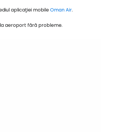
diul aplicației mobile
Oman Air
.
ă la Cestee
 la aeroport fără probleme.
r
ntinuați cu Google
tinuați cu Facebook
inuați cu e-mailul