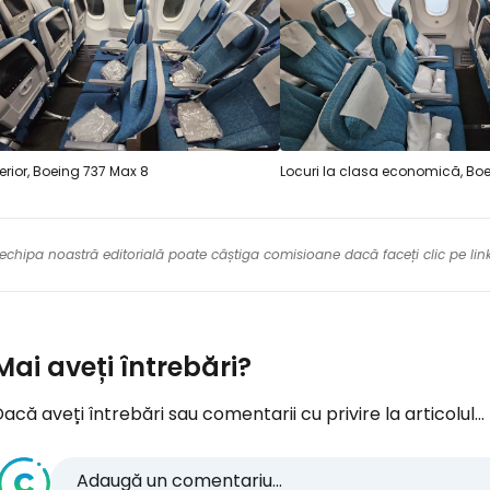
terior, Boeing 737 Max 8
Locuri la clasa economică, Bo
re echipa noastră editorială poate câștiga comisioane dacă faceți clic pe li
Mai aveți întrebări?
acă aveți întrebări sau comentarii cu privire la articolul...
Adaugă un comentariu...