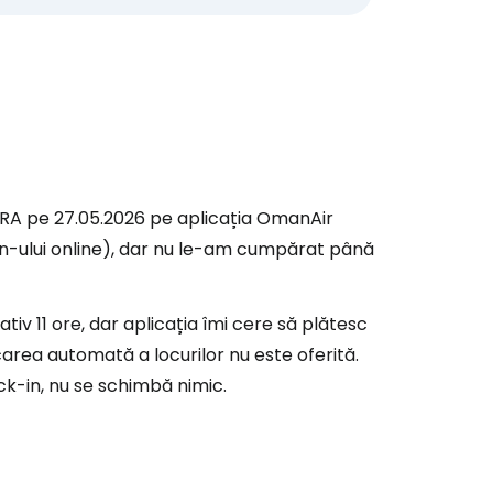
RA pe 27.05.2026 pe aplicația OmanAir
n-ului online), dar nu le-am cumpărat până
iv 11 ore, dar aplicația îmi cere să plătesc
carea automată a locurilor nu este oferită.
k-in, nu se schimbă nimic.