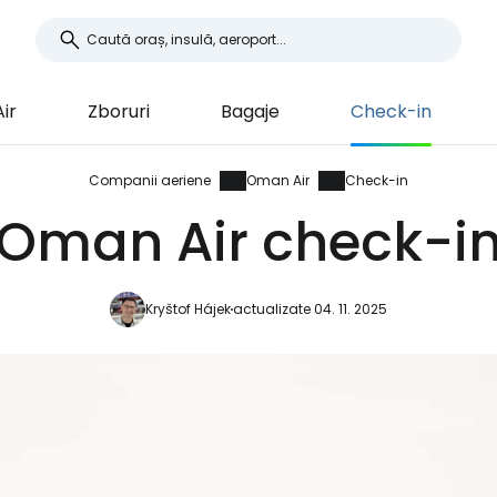
ir
Zboruri
Bagaje
Check-in
Companii aeriene
Oman Air
Check-in
Oman Air check-i
Kryštof Hájek
actualizate 04. 11. 2025