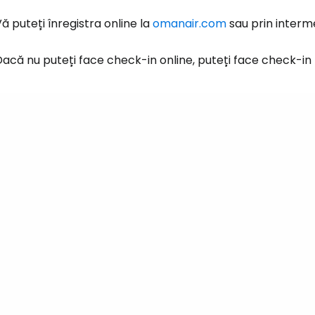
ă puteți înregistra online la
omanair.com
sau prin interme
Conectați-v
acă nu puteți face check-in online, puteți face check-in
... comunitatea mondială a călătorilo
Co
Con
Cont