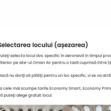
Selectarea locului (așezarea)
uteți selecta locul dvs. specific în aeronavă în timpul proc
lterior pe site-ul Oman Air pentru o taxă cuprinsă între
1
acă nu doriți să plătiți pentru un loc specific, vi se va atri
La cele mai scumpe tarife Economy Smart, Economy Prime și
ă puteți alege gratuit locul.