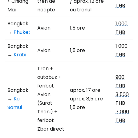
> Chiang
tren de
/ aprox. 12 ore
THB
Mai
noapte
cu trenul
Bangkok
1 000
Avion
1,5 ore
→
Phuket
THB
Bangkok
1 000
Avion
1,5 ore
→
Krabi
THB
Tren +
autobuz +
900
feribot
THB
Bangkok
aprox. 17 ore
Avion
3 500
→
Ko
aprox. 8,5 ore
(Surat
THB
Samui
1,5 ore
Thani) +
7 000
feribot
THB
Zbor direct