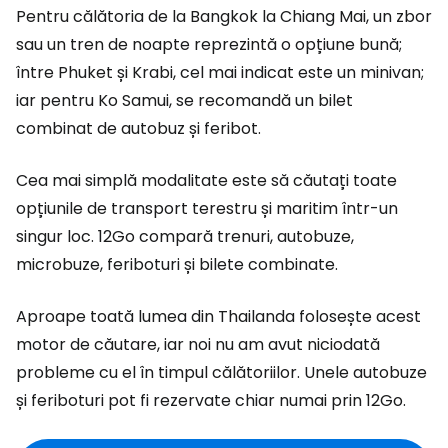
Pentru călătoria de la Bangkok la Chiang Mai, un zbor
sau un tren de noapte reprezintă o opțiune bună;
între Phuket și Krabi, cel mai indicat este un minivan;
iar pentru Ko Samui, se recomandă un bilet
combinat de autobuz și feribot.
Cea mai simplă modalitate este să căutați toate
opțiunile de transport terestru și maritim într-un
singur loc. 12Go compară trenuri, autobuze,
microbuze, feriboturi și bilete combinate.
Aproape toată lumea din Thailanda folosește acest
motor de căutare, iar noi nu am avut niciodată
probleme cu el în timpul călătoriilor. Unele autobuze
și feriboturi pot fi rezervate chiar numai prin 12Go.