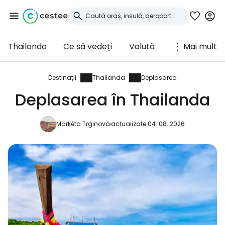
Thailanda
Ce să vedeți
Valută
Mai mult
Conectați-vă la
Cestee
Destinații
Thailanda
Deplasarea
Deplasarea în Thailanda
... comunitatea mondială a călătorilor
Markéta Trginová
actualizate 04. 08. 2026
Continuați cu Google
Continuați cu Facebook
Continuați cu e-mailul