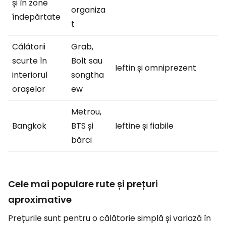
și în zone
organiza
îndepărtate
t
Călătorii
Grab,
scurte în
Bolt sau
Ieftin și omniprezent
interiorul
songtha
orașelor
ew
Metrou,
Bangkok
BTS și
Ieftine și fiabile
bărci
Cele mai populare rute și prețuri
aproximative
Prețurile sunt pentru o călătorie simplă și variază în