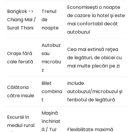
Economisești o noapte
Bangkok ->
Trenul
de cazare la hotel și este
Chiang Mai /
de
mai confortabil decât
Surat Thani
noapte
autobuzul
Autobuz
Cea mai extinsă rețea
Orașe fără
sau
de legături, de obicei cu
cale ferată
microbu
mai multe plecări pe zi
z
Bilet
Include
Călătoria
combina
autobuzul/microbuzul și
către insule
t
feribotul de legătură
Mașină
Excursii în
închiriat
mediul rural
ă / Tur
Flexibilitate maximă