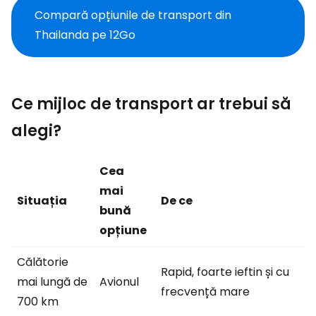
Compară opțiunile de transport din
Thailanda pe 12Go
Ce mijloc de transport ar trebui să
alegi?
Cea
mai
Situația
De ce
bună
opțiune
Călătorie
Rapid, foarte ieftin și cu
mai lungă de
Avionul
frecvență mare
700 km