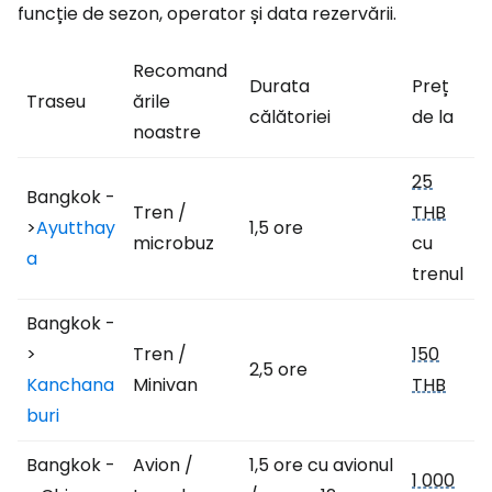
funcție de sezon, operator și data rezervării.
Recomand
Durata
Preț
Traseu
ările
călătoriei
de la
noastre
25
Bangkok -
Tren /
THB
>
Ayutthay
1,5 ore
microbuz
cu
a
trenul
Bangkok -
>
Tren /
150
2,5 ore
Kanchana
Minivan
THB
buri
Bangkok -
Avion /
1,5 ore cu avionul
1 000