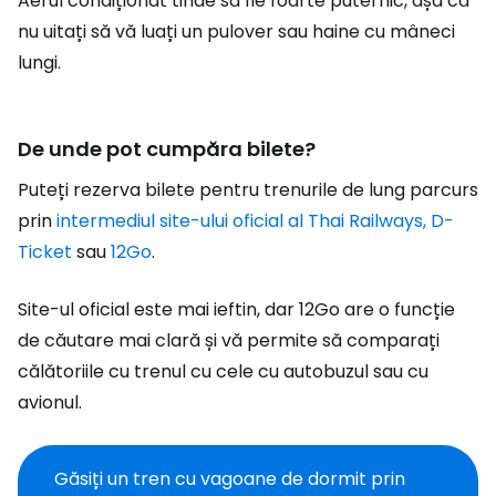
Aerul condiționat tinde să fie foarte puternic, așa că
nu uitați să vă luați un pulover sau haine cu mâneci
lungi.
De unde pot cumpăra bilete?
Puteți rezerva bilete pentru trenurile de lung parcurs
prin
intermediul site-ului oficial al Thai Railways, D-
Ticket
sau
12Go
.
Site-ul oficial este mai ieftin, dar 12Go are o funcție
de căutare mai clară și vă permite să comparați
călătoriile cu trenul cu cele cu autobuzul sau cu
avionul.
Găsiți un tren cu vagoane de dormit prin