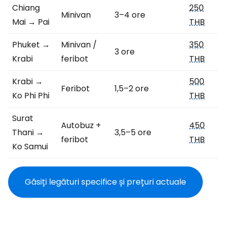
Chiang
250
Minivan
3–4 ore
Mai → Pai
THB
Phuket →
Minivan /
350
3 ore
Krabi
feribot
THB
Krabi →
500
Feribot
1,5–2 ore
Ko Phi Phi
THB
Surat
Autobuz +
450
Thani →
3,5–5 ore
feribot
THB
Ko Samui
Găsiți legături specifice și prețuri actuale