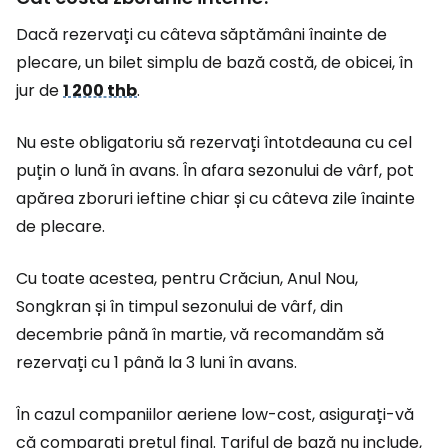
Dacă rezervați cu câteva săptămâni înainte de
plecare, un bilet simplu de bază costă, de obicei, în
jur de
1 200 thb
.
Nu este obligatoriu să rezervați întotdeauna cu cel
puțin o lună în avans. În afara sezonului de vârf, pot
apărea zboruri ieftine chiar și cu câteva zile înainte
de plecare.
Cu toate acestea, pentru Crăciun, Anul Nou,
Songkran și în timpul sezonului de vârf, din
decembrie până în martie, vă recomandăm să
rezervați cu 1 până la 3 luni în avans.
În cazul companiilor aeriene low-cost, asigurați-vă
că comparați prețul final. Tariful de bază nu include,