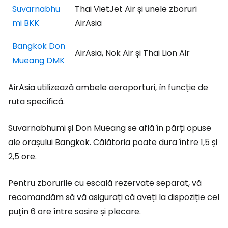
Suvarnabhu
Thai VietJet Air și unele zboruri
mi BKK
AirAsia
Bangkok Don
AirAsia, Nok Air și Thai Lion Air
Mueang DMK
AirAsia utilizează ambele aeroporturi, în funcție de
ruta specifică.
Suvarnabhumi și Don Mueang se află în părți opuse
ale orașului Bangkok. Călătoria poate dura între 1,5 și
2,5 ore.
Pentru zborurile cu escală rezervate separat, vă
recomandăm să vă asigurați că aveți la dispoziție cel
puțin 6 ore între sosire și plecare.