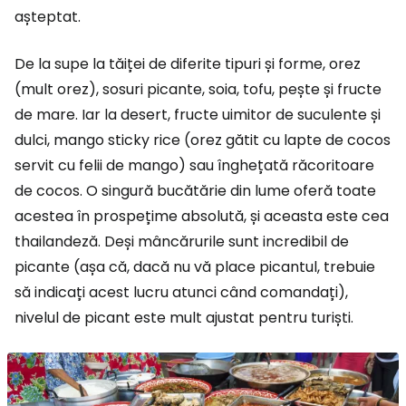
așteptat.
De la supe la tăiței de diferite tipuri și forme, orez
(mult orez), sosuri picante, soia, tofu, pește și fructe
de mare. Iar la desert, fructe uimitor de suculente și
dulci, mango sticky rice (orez gătit cu lapte de cocos
servit cu felii de mango) sau înghețată răcoritoare
de cocos. O singură bucătărie din lume oferă toate
acestea în prospețime absolută, și aceasta este cea
thailandeză. Deși mâncărurile sunt incredibil de
picante (așa că, dacă nu vă place picantul, trebuie
să indicați acest lucru atunci când comandați),
nivelul de picant este mult ajustat pentru turiști.