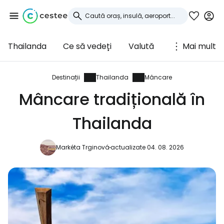
Thailanda
Ce să vedeți
Valută
Mai mult
Conectați-vă la
Cestee
Destinații
Thailanda
Mâncare
Mâncare tradițională în
... comunitatea mondială a călătorilor
Thailanda
Continuați cu Google
Markéta Trginová
actualizate 04. 08. 2026
Continuați cu Facebook
Continuați cu e-mailul