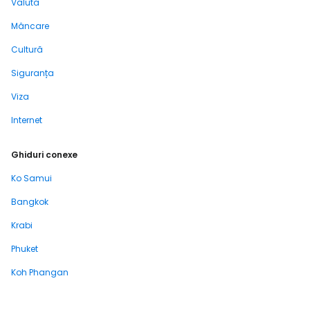
Valută
Mâncare
Cultură
Siguranța
Viza
Internet
Ghiduri conexe
Ko Samui
Bangkok
Krabi
Phuket
Koh Phangan