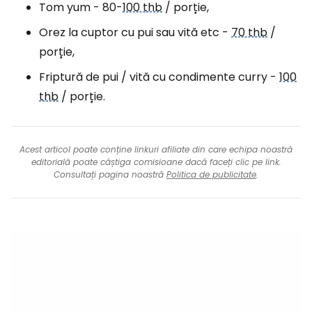
Tom yum - 80-
100 thb
/ porție,
Orez la cuptor cu pui sau vită etc -
70 thb
/
porție,
Friptură de pui / vită cu condimente curry -
100
thb
/ porție.
Acest articol poate conține linkuri afiliate din care echipa noastră
editorială poate câștiga comisioane dacă faceți clic pe link.
Consultați pagina noastră
Politica de publicitate
.