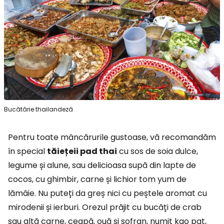
Bucătărie thailandeză
Pentru toate mâncărurile gustoase, vă recomandăm
în special
tăiețeii pad thai
cu sos de soia dulce,
legume și alune, sau delicioasa supă din lapte de
cocos, cu ghimbir, carne și lichior tom yum de
lămâie. Nu puteți da greș nici cu peștele aromat cu
mirodenii și ierburi. Orezul prăjit cu bucăți de crab
sau altă carne, ceapă, ouă și șofran, numit kao pat,