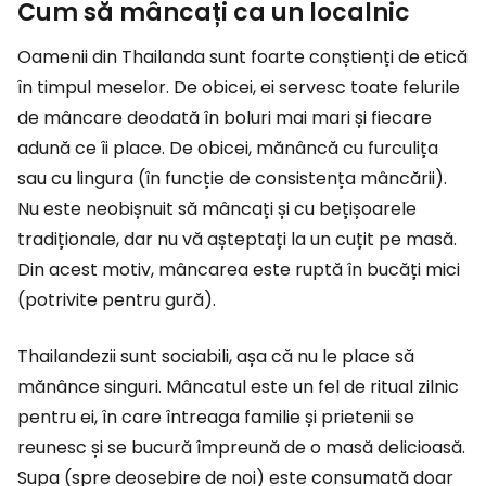
Cum să mâncați ca un localnic
Oamenii din Thailanda sunt foarte conștienți de etică
în timpul meselor. De obicei, ei servesc toate felurile
de mâncare deodată în boluri mai mari și fiecare
adună ce îi place. De obicei, mănâncă cu furculița
sau cu lingura (în funcție de consistența mâncării).
Nu este neobișnuit să mâncați și cu bețișoarele
tradiționale, dar nu vă așteptați la un cuțit pe masă.
Din acest motiv, mâncarea este ruptă în bucăți mici
(potrivite pentru gură).
Thailandezii sunt sociabili, așa că nu le place să
mănânce singuri. Mâncatul este un fel de ritual zilnic
pentru ei, în care întreaga familie și prietenii se
reunesc și se bucură împreună de o masă delicioasă.
Supa (spre deosebire de noi) este consumată doar