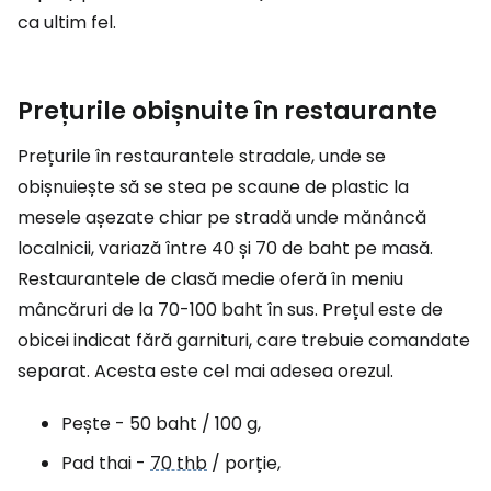
ca ultim fel.
Prețurile obișnuite în restaurante
Prețurile în restaurantele stradale, unde se
obișnuiește să se stea pe scaune de plastic la
mesele așezate chiar pe stradă unde mănâncă
localnicii, variază între 40 și 70 de baht pe masă.
Restaurantele de clasă medie oferă în meniu
mâncăruri de la 70-100 baht în sus. Prețul este de
obicei indicat fără garnituri, care trebuie comandate
separat. Acesta este cel mai adesea orezul.
Pește - 50 baht / 100 g,
Pad thai -
70 thb
/ porție,