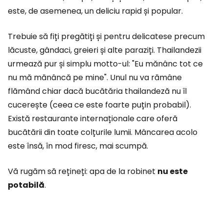
este, de asemenea, un deliciu rapid și popular.
Trebuie să fiți pregătiți și pentru delicatese precum
lăcuste, gândaci, greieri și alte paraziți. Thailandezii
urmează pur și simplu motto-ul: "Eu mănânc tot ce
nu mă mănâncă pe mine". Unul nu va rămâne
flămând chiar dacă bucătăria thailandeză nu îl
cucerește (ceea ce este foarte puțin probabil).
Există restaurante internaționale care oferă
bucătării din toate colțurile lumii. Mâncarea acolo
este însă, în mod firesc, mai scumpă.
Vă rugăm să rețineți: apa de la robinet
nu este
potabilă
.