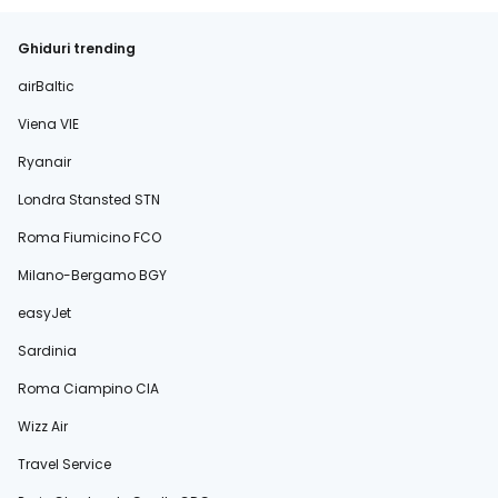
Ghiduri trending
airBaltic
Viena VIE
Ryanair
Londra Stansted STN
Roma Fiumicino FCO
Milano-Bergamo BGY
easyJet
Sardinia
Roma Ciampino CIA
Wizz Air
Travel Service