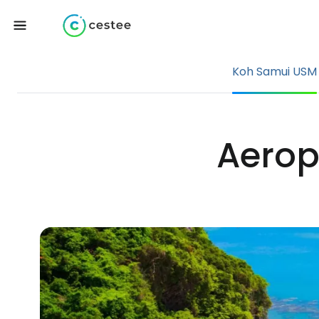
Koh Samui USM
Aerop