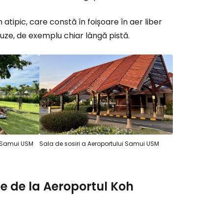
ă la Cestee
atipic, care constă în foișoare în aer liber
ze, de exemplu chiar lângă pistă.
r
ntinuați cu Google
tinuați cu Facebook
i Samui USM
Sala de sosiri a Aeroportului Samui USM
inuați cu e-mailul
ie de la Aeroportul Koh