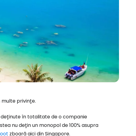
 multe privințe.
i deținute în totalitate de o companie
estea nu dețin un monopol de 100% asupra
oot
zboară aici din Singapore.