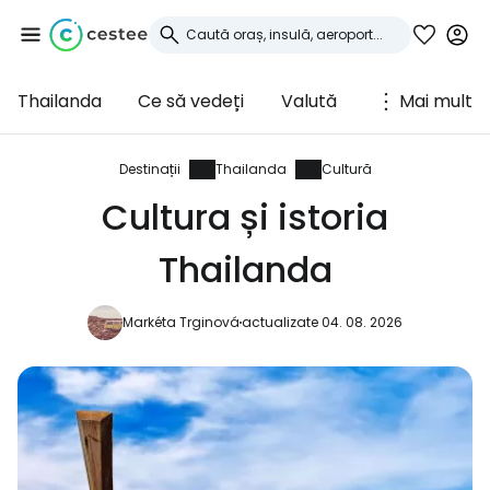
Thailanda
Ce să vedeți
Valută
Mai mult
Conectați-vă la
Cestee
Destinații
Thailanda
Cultură
Cultura și istoria
... comunitatea mondială a călătorilor
Thailanda
Continuați cu Google
Markéta Trginová
actualizate 04. 08. 2026
Continuați cu Facebook
Continuați cu e-mailul