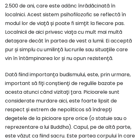
2.500 de ani, care este adânc înrădăcinată în
localnici. Acest sistem psihofilozofic se reflectă în
modul lor de viață și poate fi simțit la fiecare pas.
Localnicii de aici privesc viața cu mult mai multă
detașare decât în partea de vest a lumii. Ei acceptă
pur și simplu cu umilință lucrurile sau situațiile care
vin în întâmpinarea lor și nu opun rezistență.
Dată fiind importanța budismului, este, prin urmare,
important să fiți conștienți de regulile bazate pe
acesta atunci când vizitați țara. Picioarele sunt
considerate murdare aici, este foarte lipsit de
respect și extrem de nepoliticos să îndrepți
degetele de la picioare spre orice (o statuie sau o
reprezentare a lui Buddha). Capul, pe de altă parte,
este văzut ca fiind sacru. Este partea corpului în care