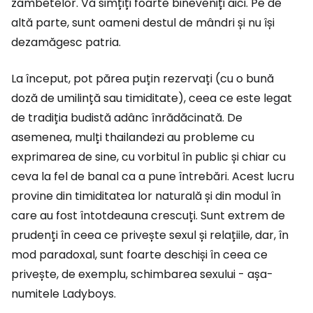
zâmbetelor. Vă simțiți foarte bineveniți aici. Pe de
altă parte, sunt oameni destul de mândri și nu își
dezamăgesc patria.
La început, pot părea puțin rezervați (cu o bună
doză de umilință sau timiditate), ceea ce este legat
de tradiția budistă adânc înrădăcinată. De
asemenea, mulți thailandezi au probleme cu
exprimarea de sine, cu vorbitul în public și chiar cu
ceva la fel de banal ca a pune întrebări. Acest lucru
provine din timiditatea lor naturală și din modul în
care au fost întotdeauna crescuți. Sunt extrem de
prudenți în ceea ce privește sexul și relațiile, dar, în
mod paradoxal, sunt foarte deschiși în ceea ce
privește, de exemplu, schimbarea sexului - așa-
numitele Ladyboys.