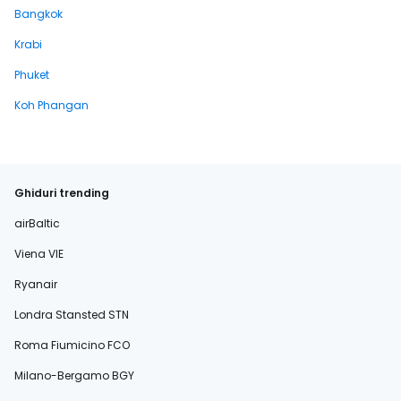
Bangkok
Krabi
Phuket
Koh Phangan
Ghiduri trending
airBaltic
Viena VIE
Ryanair
Londra Stansted STN
Roma Fiumicino FCO
Milano-Bergamo BGY