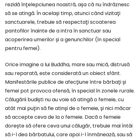
rezidă înțelepciunea noastră, așa că nu îndrăznesc
să se atingă. În același timp, atunci când vizitați
sanctuarele, trebuie să respectați scoaterea
pantofilor înainte de a intra în sanctuar sau
acoperirea umerilor și a genunchilor (în special
pentru femei).
Orice imagine a lui Buddha, mare sau mică, distrusă
sau reparată, este considerată un obiect sfânt.
Manifestările publice de afecțiune între bărbați și
femei pot provoca ofensă, în special în zonele rurale.
Călugării budiști nu au voie să atingă o femeie, cu
atât mai puțin să fie atinși de o femeie, și nici măcar
să accepte ceva de la o femeie. Dacă o femeie
dorește să ofere ceva unui călugăr, trebuie mai întâi
să i-l dea bărbatului, care apoi i-l înmânează, sau să