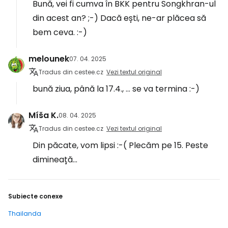
Bună, vei fi cumva în BKK pentru Songkhran-ul
din acest an? ;-) Dacă ești, ne-ar plăcea să
bem ceva. :-)
melounek
07. 04. 2025
Tradus din cestee.cz
Vezi textul original
bună ziua, până la 17.4., ... se va termina :-)
Míša K.
08. 04. 2025
Tradus din cestee.cz
Vezi textul original
Din păcate, vom lipsi :-( Plecăm pe 15. Peste
dimineață...
Subiecte conexe
Thailanda