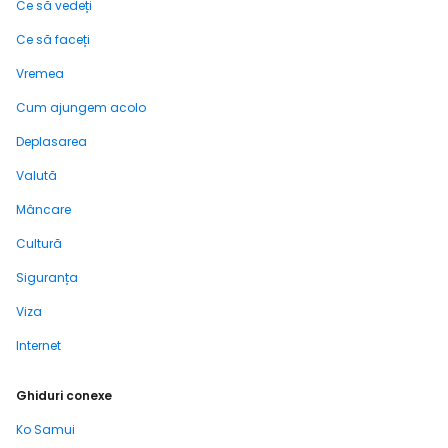
Ce să vedeți
Ce să faceți
Vremea
Cum ajungem acolo
Deplasarea
Valută
Mâncare
Cultură
Siguranța
Viza
Internet
Ghiduri conexe
Ko Samui