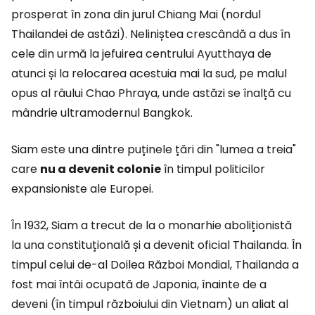
prosperat în zona din jurul Chiang Mai (nordul
Thailandei de astăzi). Neliniștea crescândă a dus în
cele din urmă la jefuirea centrului Ayutthaya de
atunci și la relocarea acestuia mai la sud, pe malul
opus al râului Chao Phraya, unde astăzi se înalță cu
mândrie ultramodernul Bangkok.
Siam este una dintre puținele țări din "lumea a treia"
care
nu a devenit colonie
în timpul politicilor
expansioniste ale Europei.
În 1932, Siam a trecut de la o monarhie aboliționistă
la una constituțională și a devenit oficial Thailanda. În
timpul celui de-al Doilea Război Mondial, Thailanda a
fost mai întâi ocupată de Japonia, înainte de a
deveni (în timpul războiului din Vietnam) un aliat al