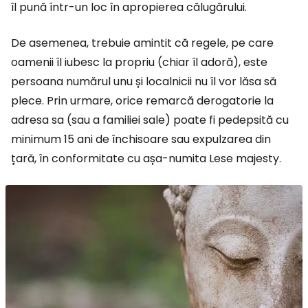
îl pună într-un loc în apropierea călugărului.
De asemenea, trebuie amintit că regele, pe care
oamenii îl iubesc la propriu (chiar îl adoră), este
persoana numărul unu și localnicii nu îl vor lăsa să
plece. Prin urmare, orice remarcă derogatorie la
adresa sa (sau a familiei sale) poate fi pedepsită cu
minimum 15 ani de închisoare sau expulzarea din
țară, în conformitate cu așa-numita Lese majesty.