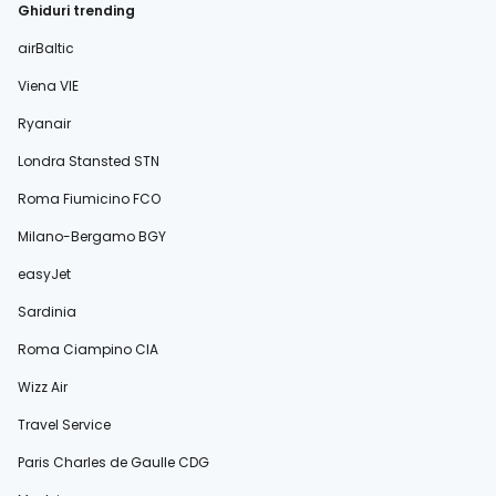
Ghiduri trending
airBaltic
Viena VIE
Ryanair
Londra Stansted STN
Roma Fiumicino FCO
Milano-Bergamo BGY
easyJet
Sardinia
Roma Ciampino CIA
Wizz Air
Travel Service
Paris Charles de Gaulle CDG