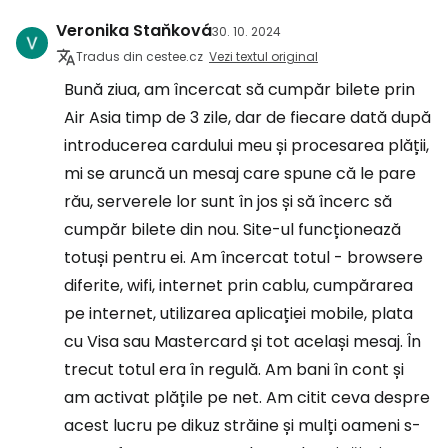
Veronika Staňková
30. 10. 2024
Tradus din cestee.cz
Vezi textul original
Bună ziua, am încercat să cumpăr bilete prin
Air Asia timp de 3 zile, dar de fiecare dată după
introducerea cardului meu și procesarea plății,
mi se aruncă un mesaj care spune că le pare
rău, serverele lor sunt în jos și să încerc să
cumpăr bilete din nou. Site-ul funcționează
totuși pentru ei. Am încercat totul - browsere
diferite, wifi, internet prin cablu, cumpărarea
pe internet, utilizarea aplicației mobile, plata
cu Visa sau Mastercard și tot același mesaj. În
trecut totul era în regulă. Am bani în cont și
am activat plățile pe net. Am citit ceva despre
acest lucru pe dikuz străine și mulți oameni s-