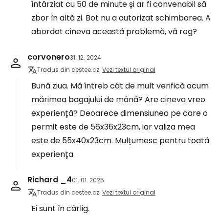
întârziat cu 50 de minute și ar fi convenabil să
zbor în altă zi. Bot nu a autorizat schimbarea. A
abordat cineva această problemă, vă rog?
corvonero
31. 12. 2024
Tradus din cestee.cz
Vezi textul original
Bună ziua. Mă întreb cât de mult verifică acum
mărimea bagajului de mână? Are cineva vreo
experiență? Deoarece dimensiunea pe care o
permit este de 56x36x23cm, iar valiza mea
este de 55x40x23cm. Mulțumesc pentru toată
experiența.
Richard _4
01. 01. 2025
Tradus din cestee.cz
Vezi textul original
Ei sunt în cârlig.