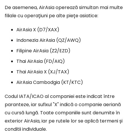
De asemenea, AirAsia operează simultan mai multe
filiale cu operațiuni pe alte piețe asiatice:
AirAsia X (D7/XAX)
Indonezia AirAsia (QZ/AWQ)
Filipine AirAsia (Z2/EZD)
Thai AirAsia (FD/AIQ)
Thai AirAsia X (XJ/TAX)
AirAsia Cambodgia (KT/KTC)
Codul IATA/ICAO al companiei este indicat între
paranteze, iar sufixul "X" indică o companie aeriană
cu cursă lungă. Toate companiile sunt denumite în
exterior AirAsia, iar pe rutele lor se aplică termeni și
condiții individuale.