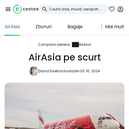
AirAsia
Zboruri
Bagaje
Mai mult
Conectați-vă la
Cestee
Companii aeriene
AirAsia
AirAsia pe scurt
... comunitatea mondială a călătorilor
David Eiselt
actualizate 03. 10. 2024
Continuați cu Google
Continuați cu Facebook
Continuați cu e-mailul