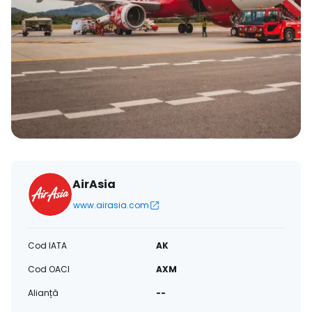
AirAsia
www.airasia.com
Cod IATA
AK
Cod OACI
AXM
Alianță
--