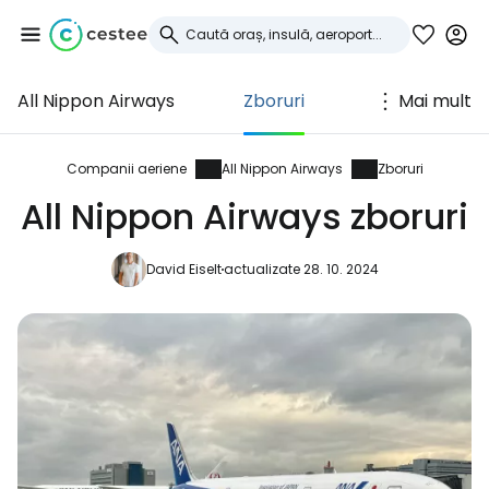
All Nippon Airways
Zboruri
Mai mult
Conectați-vă la
Cestee
Companii aeriene
All Nippon Airways
Zboruri
All Nippon Airways zboruri
... comunitatea mondială a călătorilor
David Eiselt
actualizate 28. 10. 2024
Continuați cu Google
Continuați cu Facebook
Continuați cu e-mailul