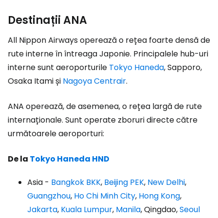
Destinații ANA
All Nippon Airways operează o rețea foarte densă de
rute interne în întreaga Japonie. Principalele hub-uri
interne sunt aeroporturile
Tokyo Haneda
, Sapporo,
Osaka Itami și
Nagoya Centrair
.
ANA operează, de asemenea, o rețea largă de rute
internaționale. Sunt operate zboruri directe către
următoarele aeroporturi:
De la
Tokyo Haneda HND
Asia -
Bangkok BKK
,
Beijing PEK
,
New Delhi
,
Guangzhou
,
Ho Chi Minh City
,
Hong Kong
,
Jakarta
,
Kuala Lumpur
,
Manila
, Qingdao,
Seoul