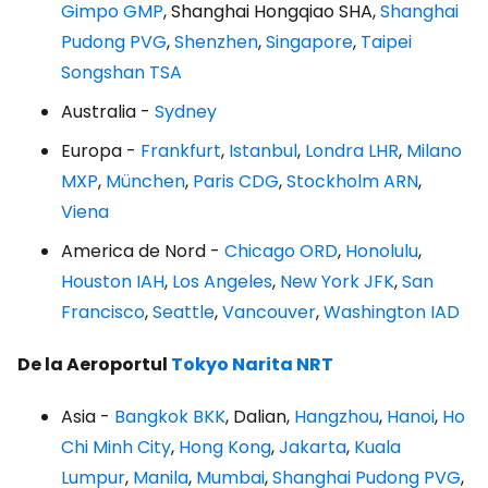
Gimpo GMP
, Shanghai Hongqiao SHA,
Shanghai
Pudong PVG
,
Shenzhen
,
Singapore
,
Taipei
Songshan TSA
Australia -
Sydney
Europa -
Frankfurt
,
Istanbul
,
Londra LHR
,
Milano
MXP
,
München
,
Paris CDG
,
Stockholm ARN
,
Viena
America de Nord -
Chicago ORD
,
Honolulu
,
Houston IAH
,
Los Angeles
,
New York JFK
,
San
Francisco
,
Seattle
,
Vancouver
,
Washington IAD
De la Aeroportul
Tokyo Narita
NRT
Asia -
Bangkok BKK
, Dalian,
Hangzhou
,
Hanoi
,
Ho
Chi Minh City
,
Hong Kong
,
Jakarta
,
Kuala
Lumpur
,
Manila
,
Mumbai
,
Shanghai Pudong PVG
,