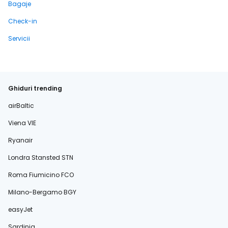
Bagaje
Check-in
Servicii
Ghiduri trending
airBaltic
Viena VIE
Ryanair
Londra Stansted STN
Roma Fiumicino FCO
Milano-Bergamo BGY
easyJet
Sardinia