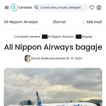
All Nippon Airways
Zboruri
Mai mult
Conectați-vă la
Cestee
Companii aeriene
All Nippon Airways
Bagaje
All Nippon Airways bagaje
... comunitatea mondială a călătorilor
David Eiselt
actualizate 28. 10. 2024
Continuați cu Google
Continuați cu Facebook
Continuați cu e-mailul