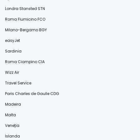
Londra Stansted STN
Roma Fiumicino FCO
Milano-Bergamo BGY
easyJet
Sardinia
Roma Ciampino CIA
Wizz Air
Travel Service
Paris Charles de Gaulle CDG
Madeira
Malta
Veneția
Islanda