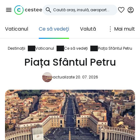
Vaticanul
Ce să vedeți
Valută
Mai mult
Conectați-vă la
Cestee
Destinații
Vaticanul
Ce să vedeți
Piața Sfântul Petru
Piața Sfântul Petru
... comunitatea mondială a călătorilor
actualizate 20. 07. 2026
Continuați cu Google
Continuați cu Facebook
Continuați cu e-mailul