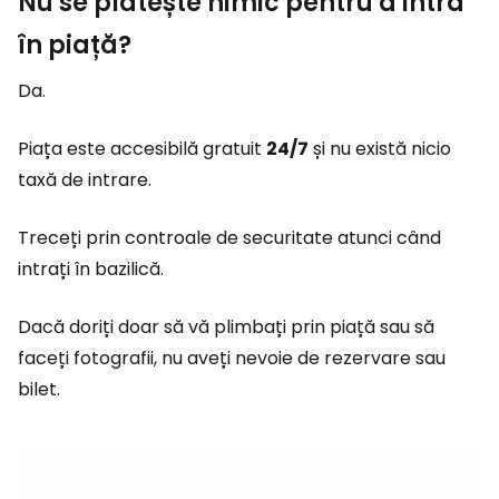
Nu se plătește nimic pentru a intra
în piață?
Da.
Piața este accesibilă gratuit
24/7
și nu există nicio
taxă de intrare.
Treceți prin controale de securitate atunci când
intrați în bazilică.
Dacă doriți doar să vă plimbați prin piață sau să
faceți fotografii, nu aveți nevoie de rezervare sau
bilet.