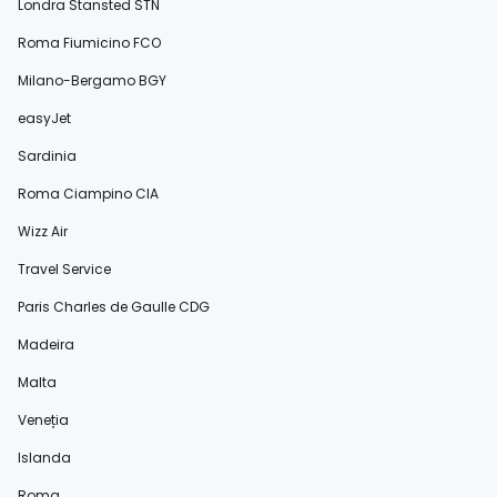
Londra Stansted STN
Roma Fiumicino FCO
Milano-Bergamo BGY
easyJet
Sardinia
Roma Ciampino CIA
Wizz Air
Travel Service
Paris Charles de Gaulle CDG
Madeira
Malta
Veneția
Islanda
Roma