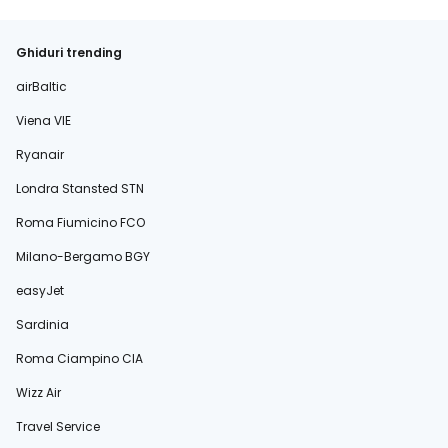
Ghiduri trending
airBaltic
Viena VIE
Ryanair
Londra Stansted STN
Roma Fiumicino FCO
Milano-Bergamo BGY
easyJet
Sardinia
Roma Ciampino CIA
Wizz Air
Travel Service