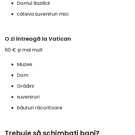
Domul Bazilicii
câteva suveniruri mici
O zi întreagă la Vatican
60 € și mai mult
Muzee
Dom
Grădini
suveniruri
băuturi răcoritoare
Trebuie să schimbați bani?