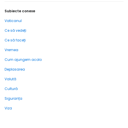
Subiecte conexe
Vaticanul
Ce să vedeți
Ce să faceți
Vremea
Cum ajungem acolo
Deplasarea
Valută
Cultură
Siguranța
Viza