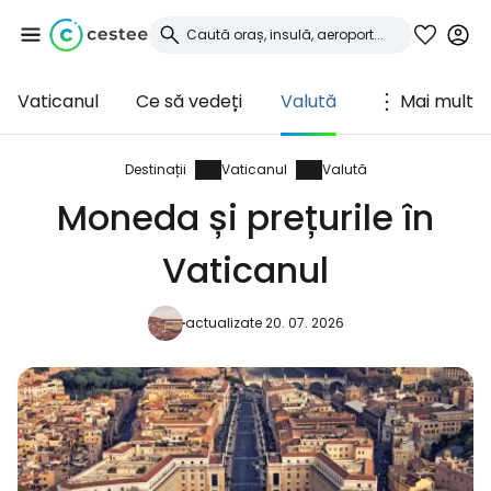
Vaticanul
Ce să vedeți
Valută
Mai mult
Conectați-vă la
Cestee
Destinații
Vaticanul
Valută
Moneda și prețurile în
... comunitatea mondială a călătorilor
Vaticanul
Continuați cu Google
actualizate 20. 07. 2026
Continuați cu Facebook
Continuați cu e-mailul