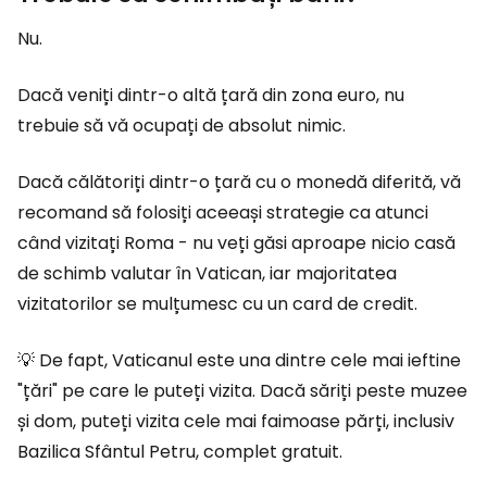
Nu.
Dacă veniți dintr-o altă țară din zona euro, nu
trebuie să vă ocupați de absolut nimic.
Dacă călătoriți dintr-o țară cu o monedă diferită, vă
recomand să folosiți aceeași strategie ca atunci
când vizitați Roma - nu veți găsi aproape nicio casă
de schimb valutar în Vatican, iar majoritatea
vizitatorilor se mulțumesc cu un card de credit.
💡 De fapt, Vaticanul este una dintre cele mai ieftine
"țări" pe care le puteți vizita. Dacă săriți peste muzee
și dom, puteți vizita cele mai faimoase părți, inclusiv
Bazilica Sfântul Petru, complet gratuit.