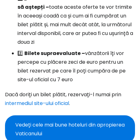
să aștepți –
toate aceste oferte te vor trimite
în aceeași coadă ca și cum ai fi cumpărat un
bilet plătit și, mai mult decât atât, la următorul
interval disponibil, care ar putea fi cu ușurință a
doua zi
2️⃣
Bilete supraevaluate –
vânzătorii îți vor
percepe cu plăcere zeci de euro pentru un
bilet rezervat pe care îl poți cumpăra de pe
site-ul oficial cu 7 euro
Dacă doriți un bilet plătit, rezervați-l numai prin
intermediul site-ului oficial
.
Vedeți cele mai bune hoteluri din apropierea
Vaticanului