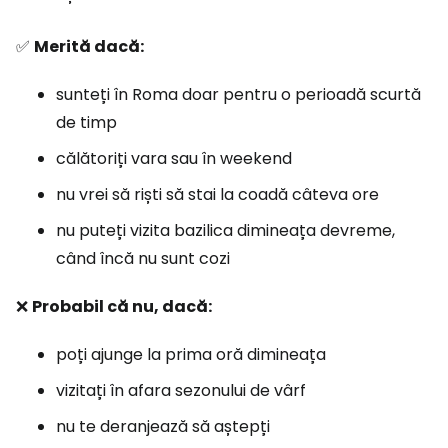
✅
Merită dacă:
sunteți în Roma doar pentru o perioadă scurtă
de timp
călătoriți vara sau în weekend
nu vrei să riști să stai la coadă câteva ore
nu puteți vizita bazilica dimineața devreme,
când încă nu sunt cozi
❌
Probabil că nu, dacă:
poți ajunge la prima oră dimineața
vizitați în afara sezonului de vârf
nu te deranjează să aștepți