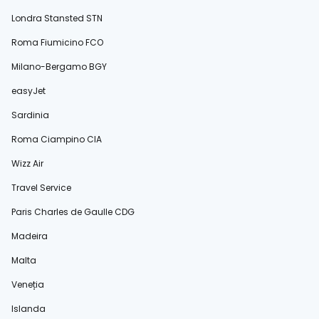
Londra Stansted STN
Roma Fiumicino FCO
Milano-Bergamo BGY
easyJet
Sardinia
Roma Ciampino CIA
Wizz Air
Travel Service
Paris Charles de Gaulle CDG
Madeira
Malta
Veneția
Islanda