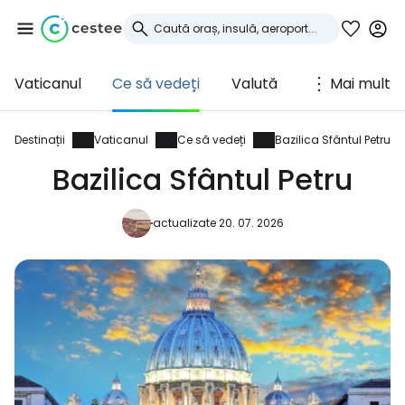
Vaticanul
Ce să vedeți
Valută
Mai mult
Conectați-vă la
Cestee
Destinații
Vaticanul
Ce să vedeți
Bazilica Sfântul Petru
Bazilica Sfântul Petru
... comunitatea mondială a călătorilor
actualizate 20. 07. 2026
Continuați cu Google
Continuați cu Facebook
Continuați cu e-mailul