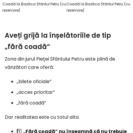
Coadă la Bazilica Sfântul Petru (cu
Coadă la Bazilica Sfântul Petru (cu
rezervare)
rezervare)
Aveți grijă la înșelătoriile de tip
„fără coadă”
Zona din jurul Pieței Sfântului Petru este plină de
vânzători care oferă:
„bilete oficiale”
„acces prioritar”
„fără coadă”
Dar realitatea este cu totul alta.
1️⃣
„Fără coadă” nu înseamnă că nu trebuie