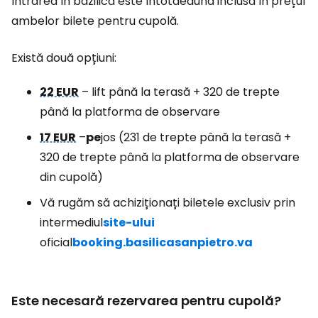
Intrarea în bazilică este întotdeauna inclusă în prețul
ambelor bilete pentru cupolă.
Există două opțiuni:
22 EUR
– lift până la terasă + 320 de trepte
până la platforma de observare
17 EUR
–
pe
jos (231 de trepte până la terasă +
320 de trepte până la platforma de observare
din cupolă)
Vă rugăm să achiziționați biletele exclusiv prin
intermediul
site-ului
oficial
booking.basilicasanpietro.va
Este necesară rezervarea pentru cupolă?