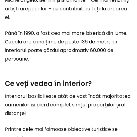
Michelangelo, Bernini și Bramante – cei mai renumiți
artiști ai epocii lor – au contribuit cu toții la crearea
ei.
Până în 1990, a fost cea mai mare biserică din lume.
Cupola are o înălțime de peste 136 de metri, iar
interiorul poate găzdui aproximativ 60.000 de
persoane.
Ce veți vedea în interior?
Interiorul bazilicii este atât de vast încât majoritatea
oamenilor își pierd complet simțul proporțiilor și al
distanței.
Printre cele mai faimoase obiective turistice se